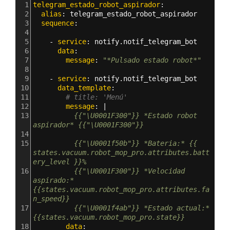
1
telegram_estado_robot_aspirador
:
2
  alias
: 
telegram_estado_robot_aspirador
3
  sequence
:
4
5
    - 
service
: 
notify.notif_telegram_bot
6
      data
:
7
        message
: 
"*Pulsado estado robot*"
8
9
    - 
service
: 
notify.notif_telegram_bot
10
      data_template
:
11
# title: 'Menú'
12
        message
: |
13
          {{"\U0001F300"}} *Estado robot 
aspirador* {{"\U0001F300"}}
14
15
          {{"\U0001f50b"}} *Bateria:* {{ 
states.vacuum.robot_mop_pro.attributes.batt
ery_level }}%
16
          {{"\U0001F300"}} *Velocidad 
aspirado:* 
{{states.vacuum.robot_mop_pro.attributes.fa
n_speed}}
17
          {{"\U0001f4ab"}} *Estado actual:* 
{{states.vacuum.robot_mop_pro.state}}    
18
        data
: