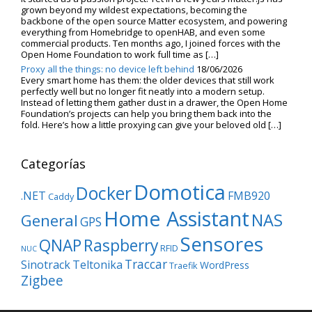
grown beyond my wildest expectations, becoming the
backbone of the open source Matter ecosystem, and powering
everything from Homebridge to openHAB, and even some
commercial products. Ten months ago, I joined forces with the
Open Home Foundation to work full time as […]
Proxy all the things: no device left behind
18/06/2026
Every smart home has them: the older devices that still work
perfectly well but no longer fit neatly into a modern setup.
Instead of letting them gather dust in a drawer, the Open Home
Foundation’s projects can help you bring them back into the
fold. Here’s how a little proxying can give your beloved old […]
Categorías
Domotica
Docker
.NET
FMB920
Caddy
Home Assistant
NAS
General
GPS
Sensores
QNAP
Raspberry
RFID
NUC
Traccar
Sinotrack
Teltonika
WordPress
Traefik
Zigbee