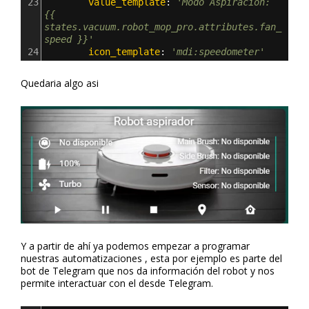
23
        value_template
: 
'Modo Aspiración: 
{{ 
states.vacuum.robot_mop_pro.attributes.fan_
speed }}'
24
        icon_template
: 
'mdi:speedometer'
Quedaria algo asi
Y a partir de ahí ya podemos empezar a programar
nuestras automatizaciones , esta por ejemplo es parte del
bot de Telegram que nos da información del robot y nos
permite interactuar con el desde Telegram.