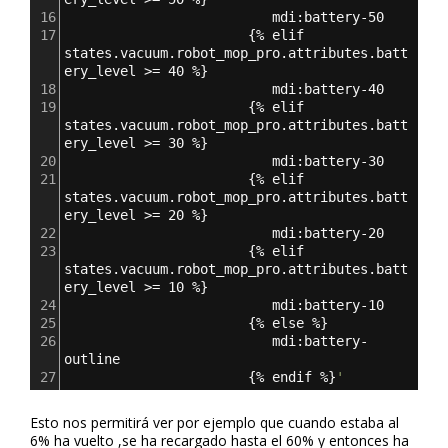
16
                          mdi:battery-50
17
{
% elif 
states.vacuum.robot_mop_pro.attributes.batt
ery_level >= 40 %
}
18
                          mdi:battery-40
19
{
% elif 
states.vacuum.robot_mop_pro.attributes.batt
ery_level >= 30 %
}
20
                          mdi:battery-30
21
{
% elif 
states.vacuum.robot_mop_pro.attributes.batt
ery_level >= 20 %
}
22
                          mdi:battery-20
23
{
% elif 
states.vacuum.robot_mop_pro.attributes.batt
ery_level >= 10 %
}
24
                          mdi:battery-10
25
{
% else %
}
26
                          mdi:battery-
outline
27
{
% endif %
}
'
Esto nos permitirá ver por ejemplo que cuando estaba al
6% ha vuelto ,se ha recargado hasta el 60% y entonces ha