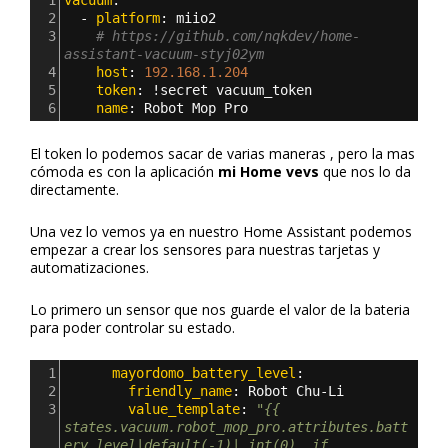
1
vacuum
:
2
  - 
platform
: 
miio2
3
# https://github.com/nqkdev/home-
assistant-vacuum-styj02ym
4
    host
: 
192.168.1.204
5
    token
: 
!secret vacuum_token
6
    name
: 
Robot Mop Pro
El token lo podemos sacar de varias maneras , pero la mas
cómoda es con la aplicación
mi Home vevs
que nos lo da
directamente.
Una vez lo vemos ya en nuestro Home Assistant podemos
empezar a crear los sensores para nuestras tarjetas y
automatizaciones.
Lo primero un sensor que nos guarde el valor de la bateria
para poder controlar su estado.
1
      mayordomo_battery_level
:
2
        friendly_name
: 
Robot Chu-Li
3
        value_template
: 
"{{ 
states.vacuum.robot_mop_pro.attributes.batt
ery_level|default(-1)| int(0)  if 