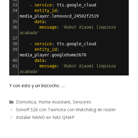
33
    - 
service
: 
tts.google_cloud
34
      entity_id
: 
media_player.lenovocd_24502f2519
35
      data
:
36
        message
: 
'Robot Xiaomi limpieza 
acabada'
37
38
    - 
service
: 
tts.google_cloud
39
      entity_id
: 
media_player.googlehome2670
40
      data
:
41
        message
: 
'Robot Xiaomi limpieza 
acabada'
Y con esto y un bizcocho ….
Categorías
Domotica
,
Home Assistant
,
Sensores
Navegación
Sonoff S26 con Tasmota con Watchdog de router
de
Instalar NANO en NAS QNAP
entradas