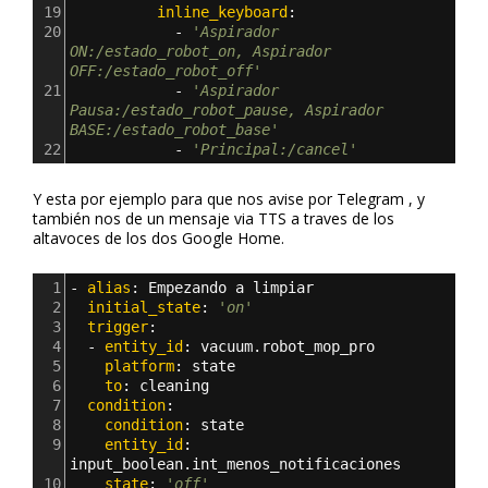
19
          inline_keyboard
:
20
            - 
'Aspirador 
ON:/estado_robot_on, Aspirador 
OFF:/estado_robot_off'
21
            - 
'Aspirador 
Pausa:/estado_robot_pause, Aspirador 
BASE:/estado_robot_base'
22
            - 
'Principal:/cancel'
Y esta por ejemplo para que nos avise por Telegram , y
también nos de un mensaje via TTS a traves de los
altavoces de los dos Google Home.
1
- 
alias
: 
Empezando a limpiar
2
  initial_state
: 
'on'
3
  trigger
:
4
  - 
entity_id
: 
vacuum.robot_mop_pro
5
    platform
: 
state
6
    to
: 
cleaning
7
  condition
:
8
    condition
: 
state
9
    entity_id
: 
input_boolean.int_menos_notificaciones
10
    state
: 
'off'