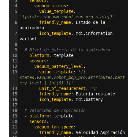
3
    sensors
:
4
      vacuum_status
:
5
        value_template
: 
'{{states.vacuum.robot_mop_pro.state}}'
6
        friendly_name
: 
Estado de la 
aspiradora
7
        icon_template
: 
mdi
:
information-
variant
8
9
# Nivel de batería de la aspiradora      
10
  - 
platform
: 
template
11
    sensors
:
12
      vacuum_battery_level
:
13
        value_template
: 
'{{ 
states.vacuum.robot_mop_pro.attributes.batt
ery_level | int(0) }}'
14
        unit_of_measurement
: 
'%'
15
        friendly_name
: 
Batería restante
16
        icon_template
: 
mdi
:
battery
17
18
# Velocidad de Aspiración     
19
  - 
platform
: 
template
20
    sensors
:
21
      vacuum_fan_speed
:
22
        friendly_name
: 
Velocidad Aspiración