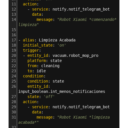
11
  action
:
12
    - 
service
: 
notify.notif_telegram_bot
13
      data
:
14
        message
: 
"Robot Xiaomi *comenzando* 
limpieza"
15
16
17
- 
alias
: 
Limpieza Acabada
18
  initial_state
: 
'on'
19
  trigger
:
20
  - 
entity_id
: 
vacuum.robot_mop_pro
21
    platform
: 
state
22
    from
: 
cleaning
23
    to
: 
idle
24
  condition
:
25
    condition
: 
state
26
    entity_id
: 
input_boolean.int_menos_notificaciones
27
    state
: 
'off'
28
  action
:
29
    - 
service
: 
notify.notif_telegram_bot
30
      data
:
31
        message
: 
"Robot Xiaomi *limpieza 
acabada*"
32