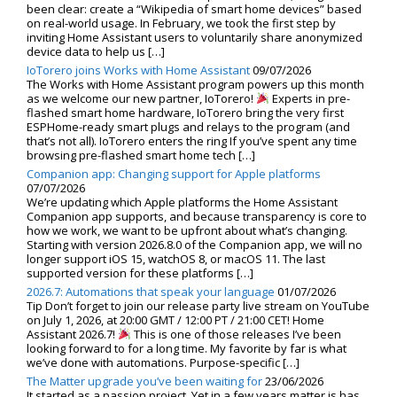
been clear: create a “Wikipedia of smart home devices” based
on real-world usage. In February, we took the first step by
inviting Home Assistant users to voluntarily share anonymized
device data to help us […]
IoTorero joins Works with Home Assistant
09/07/2026
The Works with Home Assistant program powers up this month
as we welcome our new partner, IoTorero!
Experts in pre-
flashed smart home hardware, IoTorero bring the very first
ESPHome-ready smart plugs and relays to the program (and
that’s not all). IoTorero enters the ring If you’ve spent any time
browsing pre-flashed smart home tech […]
Companion app: Changing support for Apple platforms
07/07/2026
We’re updating which Apple platforms the Home Assistant
Companion app supports, and because transparency is core to
how we work, we want to be upfront about what’s changing.
Starting with version 2026.8.0 of the Companion app, we will no
longer support iOS 15, watchOS 8, or macOS 11. The last
supported version for these platforms […]
2026.7: Automations that speak your language
01/07/2026
Tip Don’t forget to join our release party live stream on YouTube
on July 1, 2026, at 20:00 GMT / 12:00 PT / 21:00 CET! Home
Assistant 2026.7!
This is one of those releases I’ve been
looking forward to for a long time. My favorite by far is what
we’ve done with automations. Purpose-specific […]
The Matter upgrade you’ve been waiting for
23/06/2026
It started as a passion project. Yet in a few years matter.js has