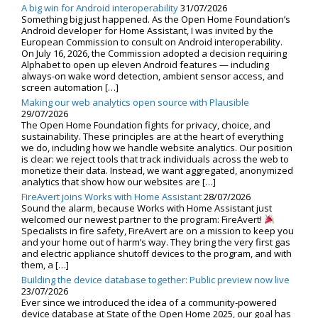
A big win for Android interoperability
31/07/2026
Something big just happened. As the Open Home Foundation’s
Android developer for Home Assistant, I was invited by the
European Commission to consult on Android interoperability.
On July 16, 2026, the Commission adopted a decision requiring
Alphabet to open up eleven Android features — including
always-on wake word detection, ambient sensor access, and
screen automation […]
Making our web analytics open source with Plausible
29/07/2026
The Open Home Foundation fights for privacy, choice, and
sustainability. These principles are at the heart of everything
we do, including how we handle website analytics. Our position
is clear: we reject tools that track individuals across the web to
monetize their data. Instead, we want aggregated, anonymized
analytics that show how our websites are […]
FireAvert joins Works with Home Assistant
28/07/2026
Sound the alarm, because Works with Home Assistant just
welcomed our newest partner to the program: FireAvert!
Specialists in fire safety, FireAvert are on a mission to keep you
and your home out of harm’s way. They bring the very first gas
and electric appliance shutoff devices to the program, and with
them, a […]
Building the device database together: Public preview now live
23/07/2026
Ever since we introduced the idea of a community-powered
device database at State of the Open Home 2025, our goal has