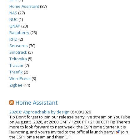
Home Assistant
(87)
NAS
(27)
NUC
(1)
QNAP
(23)
Raspberry
(23)
RFID
(2)
Sensores
(70)
Sinotrack
(5)
Teltonika
(5)
Traccar
(7)
Traefik
(2)
WordPress
(3)
Zigbee
(11)
Home Assistant
2026.8: Approachable by design
05/08/2026
Tip Don’t forget to join our release party live stream on YouTube
on August 5, 2026, at 20:00 GMT / 12:00 PT / 21:00 CET! Tip There’s
more to look forward to next week: the ESPHome Starter Kit is
launching, and you’re invited to the official launch party!
Join
the ESPHome team and their […]