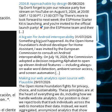
2026.8: Approachable by design
05/08/2026
Tip Don’t forget to join our release party live
stream on YouTube on August 5, 2026, at 20:00
GMT / 12:00 PT / 21:00 CET! Tip There’s more to
zación.
look forward to next week: the ESPHome Starter
Kit is launching, and you’re invited to the official
launch party!
Join the ESPHome team and their
[…]
A big win for Android interoperability
31/07/2026
Something big just happened. As the Open Home
Foundation’s Android developer for Home
Assistant, I was invited by the European
Commission to consult on Android
interoperability. On July 16, 2026, the Commission
adopted a decision requiring Alphabet to open
up eleven Android features — including always-
on wake word detection, ambient sensor access,
and screen automation […]
Making our web analytics open source with
Plausible
29/07/2026
The Open Home Foundation fights for privacy,
choice, and sustainability. These principles are at
the heart of everything we do, including how we
cación, el
handle website analytics. Our position is clear:
.
son.*
we reject tools that track individuals across the
web to monetize their data. Instead, we want
 el cliente
aggregated, anonymized analytics that show