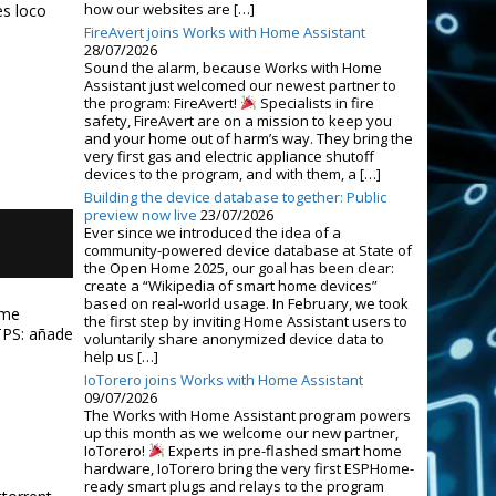
how our websites are […]
es loco
FireAvert joins Works with Home Assistant
28/07/2026
Sound the alarm, because Works with Home
Assistant just welcomed our newest partner to
the program: FireAvert!
Specialists in fire
safety, FireAvert are on a mission to keep you
and your home out of harm’s way. They bring the
very first gas and electric appliance shutoff
devices to the program, and with them, a […]
Building the device database together: Public
preview now live
23/07/2026
Ever since we introduced the idea of a
community-powered device database at State of
the Open Home 2025, our goal has been clear:
create a “Wikipedia of smart home devices”
based on real-world usage. In February, we took
ome
the first step by inviting Home Assistant users to
TPS: añade
voluntarily share anonymized device data to
help us […]
IoTorero joins Works with Home Assistant
09/07/2026
The Works with Home Assistant program powers
up this month as we welcome our new partner,
IoTorero!
Experts in pre-flashed smart home
hardware, IoTorero bring the very first ESPHome-
ready smart plugs and relays to the program