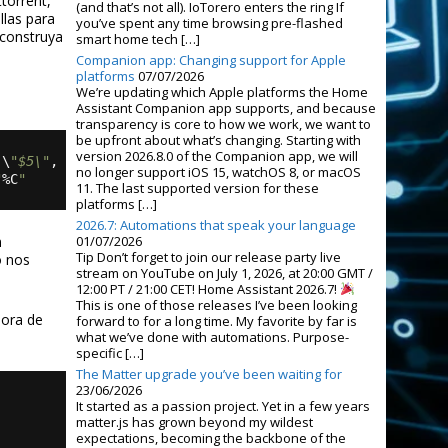
torrent,
(and that’s not all). IoTorero enters the ring If
llas para
you’ve spent any time browsing pre-flashed
construya
smart home tech […]
Companion app: Changing support for Apple
platforms
07/07/2026
We’re updating which Apple platforms the Home
Assistant Companion app supports, and because
transparency is core to how we work, we want to
be upfront about what’s changing. Starting with
version 2026.8.0 of the Companion app, we will
:\
"$5\"
,
no longer support iOS 15, watchOS 8, or macOS
"
%C
" 
11. The last supported version for these
platforms […]
2026.7: Automations that speak your language
01/07/2026
n
Tip Don’t forget to join our release party live
o nos
stream on YouTube on July 1, 2026, at 20:00 GMT /
12:00 PT / 21:00 CET! Home Assistant 2026.7!
This is one of those releases I’ve been looking
hora de
forward to for a long time. My favorite by far is
what we’ve done with automations. Purpose-
specific […]
The Matter upgrade you’ve been waiting for
23/06/2026
It started as a passion project. Yet in a few years
matter.js has grown beyond my wildest
expectations, becoming the backbone of the