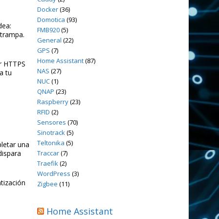
Docker
(36)
Domotica
(93)
dea:
FMB920
(5)
 trampa.
General
(22)
GPS
(7)
Home Assistant
(87)
or HTTPS
NAS
(27)
a tu
NUC
(1)
QNAP
(23)
Raspberry
(23)
RFID
(2)
Sensores
(70)
Sinotrack
(5)
Teltonika
(5)
letar una
Traccar
(7)
dispara
Traefik
(2)
WordPress
(3)
atización
Zigbee
(11)
Home Assistant