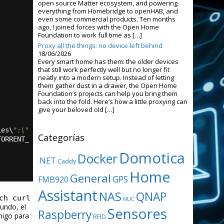
open source Matter ecosystem, and powering
everything from Homebridge to openHAB, and
even some commercial products. Ten months
ago, I joined forces with the Open Home
Foundation to work full time as […]
Proxy all the things: no device left behind
18/06/2026
Every smart home has them: the older devices
that still work perfectly well but no longer fit
neatly into a modern setup. Instead of letting
them gather dust in a drawer, the Open Home
Foundation’s projects can help you bring them
back into the fold. Here’s how a little proxying can
give your beloved old […]
les\
":\"
Categorías
TORRENT_
Domotica
Docker
.NET
Caddy
Home
General
GPS
FMB920
Assistant
NAS
QNAP
ch curl
NUC
undo, el
Sensores
Raspberry
migo para
RFID