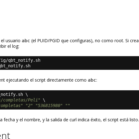
 el usuario
(el PUID/PGID que configuras), no como root. Si creas
abc
bir el log:
fig/qbt_notify.sh
qbt_notify.sh
rent ejecutando el script directamente como
:
abc
_notify.sh \
s/completas/Peli"
 \
completas"
"2"
"536815980"
""
a fecha y el nombre, y la salida de curl indica éxito, el script está listo.
ent