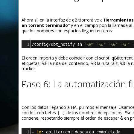
Ahora sí, en la interfaz de qBittorrent ve a
Herramientas
en torrent terminado”
y en el campo pon la llamada al 
que los nombres con espacios lleguen enteros:
1
/config/qbt_notify.sh 
"%N"
"%L"
"%G"
"%F"
El orden importa y debe coincidir con el script. qBittorren
etiquetas,
la ruta del contenido,
la ruta raíz,
la r
%F
%R
%D
tracker.
Paso 6: La automatización f
Con los datos llegando a HA, pulimos el mensaje. Usam
con los corchetes
de los nombres de episodios. Eso
[ ]
contiene, respetando siempre el orden de escapar
en pr
&
1
- 
id
: 
qbittorrent_descarga_completada