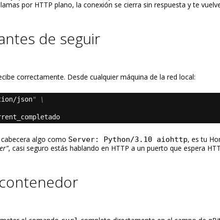
lo llamas por HTTP plano, la conexión se cierra sin respuesta y te vuelv
antes de seguir
cibe correctamente. Desde cualquier máquina de la red local:
tion/json
" \
rrent_completado
la cabecera algo como
, es tu H
Server: Python/3.10 aiohttp
er”
, casi seguro estás hablando en HTTP a un puerto que espera HT
l contenedor