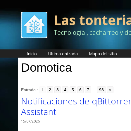
Saltar
al
contenido
Las tonteri
Tecnología , cacharreo y d
Inicio
Ultima entrada
Mapa del sitio
Domotica
Entrada :
1
2
3
4
5
6
7
...
93
»
Notificaciones de qBittorr
Assistant
15/07/2026