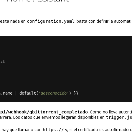
esita nada en
: basta con definir la automati
configuration.yaml
 ID
n.name | default(
'desconocido'
) 
}}
. Como no lleva autenti
api/webhook/qbittorrent_completado
barrera. Los datos que enviemos llegarán disponibles en
trigger.j
k hay que llamarlo con
y, si el certificado es autofirmado o
https://