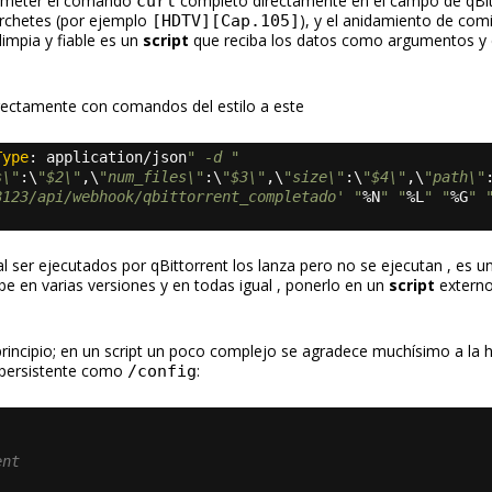
ar meter el comando
completo directamente en el campo de qBit
curl
corchetes (por ejemplo
), y el anidamiento de comi
[HDTV][Cap.105]
impia y fiable es un
script
que reciba los datos como argumentos y 
irectamente con comandos del estilo a este
Type
: 
application/json
" -d "
s\"
:\
"$2\"
,
\
"num_files\"
:\
"$3\"
,
\
"size\"
:\
"$4\"
,
\
"path\"
8123/api/webhook/qbittorrent_completado' "
%N
" "
%L
" "
%G
" 
 ser ejecutados por qBittorrent los lanza pero no se ejecutan , es u
e en varias versiones y en todas igual , ponerlo en un
script
extern
principio; en un script un poco complejo se agradece muchísimo a la 
a persistente como
:
/config
ent