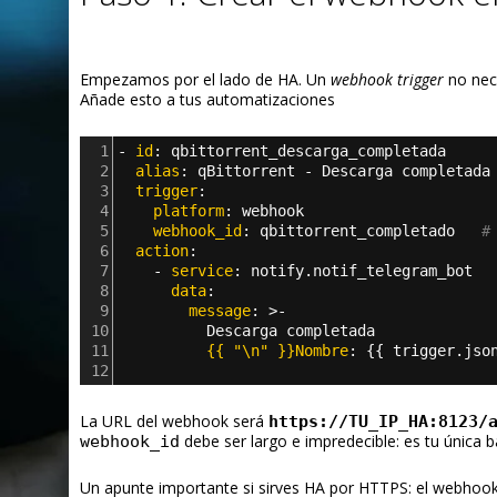
Empezamos por el lado de HA. Un
webhook trigger
no nec
Añade esto a tus automatizaciones
1
- 
id
: 
qbittorrent_descarga_completada
2
  alias
: 
qBittorrent - Descarga completada
3
  trigger
:
4
    platform
: 
webhook
5
    webhook_id
: 
qbittorrent_completado   
#
6
  action
:
7
    - 
service
: 
notify.notif_telegram_bot
8
      data
:
9
        message
: >
-
10
          Descarga completada
11
          {{ "\n" }}Nombre
: {{
 trigger.jso
12
La URL del webhook será
https://TU_IP_HA:8123/
debe ser largo e impredecible: es tu única 
webhook_id
Un apunte importante si sirves HA por HTTPS: el webhoo