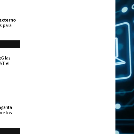
externo
s para
las
%G
el
%T
aganta
bre los