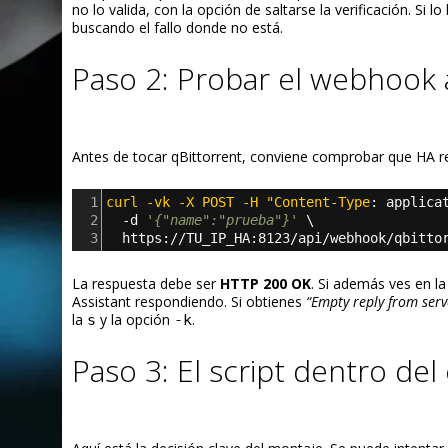
no lo valida, con la opción de saltarse la verificación. Si 
buscando el fallo donde no está.
Paso 2: Probar el webhook 
Antes de tocar qBittorrent, conviene comprobar que HA re
1
curl -vk -X POST -H "Content-Type
: 
applica
2
  -d 
'{"name":"prueba"}'
 \
3
  https://TU_IP_HA:8123/api/webhook/qbitto
La respuesta debe ser
HTTP 200 OK
. Si además ves en 
Assistant respondiendo. Si obtienes
“Empty reply from serv
la
y la opción
.
s
-k
Paso 3: El script dentro de