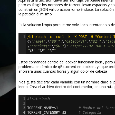
Aquí está la decisión clave del montaje. Se puede intent
pero es frágil: los nombres de torrent llevan espacios y 
construir un JSON válido acaba rompiéndose. La solución l
la petición él mismo.
Es la solucion limpia porque me volvi loco intentandolo d
1
/bin/bash -c 'curl -k -X POST -H "Content-
{
\
"name\"
:
\
"$0\"
,
\
"category\"
:\
"$1\"
,
\
"tag
\
"tracker\"
:\
"$6\"
}
" https://192.168.1.20:
"
%Z
" "
%F
" "
%T
"
Estos comandos dentro del docker funcionan bien , pero al
problema endémico de qBittorrent en docker , ya que prob
ahorrara unas cuantas horas y algun dolor de cabeza
Nos gusta declarar cada variable con un nombre claro al 
leerlo. Crea el archivo dentro del contenedor, en una rut
1
#!/bin/bash
2
3
TORRENT_NAME=$1          
# Nombre del torr
4
TORRENT_CATEGORY=$2      
# Categoría