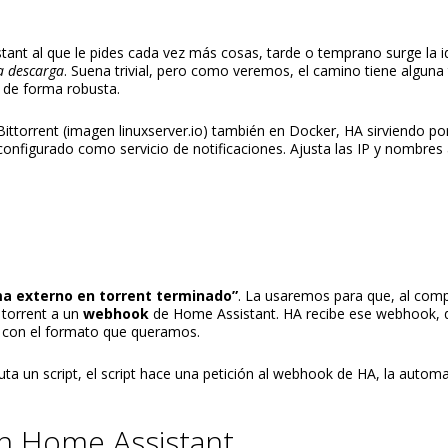
tant al que le pides cada vez más cosas, tarde o temprano surge la i
a descarga
. Suena trivial, pero como veremos, el camino tiene alguna
 de forma robusta.
ittorrent (imagen linuxserver.io) también en Docker, HA sirviendo p
configurado como servicio de notificaciones. Ajusta las IP y nombres 
ma externo en torrent terminado”
. La usaremos para que, al comp
 torrent a un
webhook
de Home Assistant. HA recibe ese webhook, 
 con el formato que queramos.
cuta un script, el script hace una petición al webhook de HA, la autom
en Home Assistant