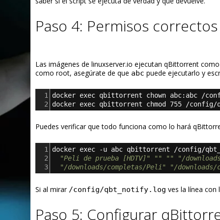
saber si el script se ejecuta de verdad y qué devuelve.
Paso 4: Permisos correctos
Las imágenes de linuxserver.io ejecutan qBittorrent como
como root, asegúrate de que
puede ejecutarlo y escri
abc
1
docker exec qbittorrent chown abc:abc /con
2
docker exec qbittorrent chmod 755 /config/
Puedes verificar que todo funciona como lo hará qBittor
1
docker exec -u abc qbittorrent /config/qbt
2
"Peli de prueba [HDTV]"
""
""
"/download
3
"/downloads/completas/Peli"
"/downloads/
Si al mirar
ves la línea con l
/config/qbt_notify.log
Paso 5: Configurar qBittorr