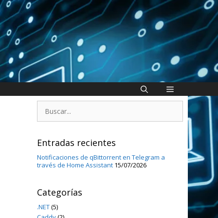
Buscar:
Entradas recientes
Notificaciones de qBittorrent en Telegram a
través de Home Assistant
15/07/2026
Categorías
.NET
(5)
Caddy
(2)