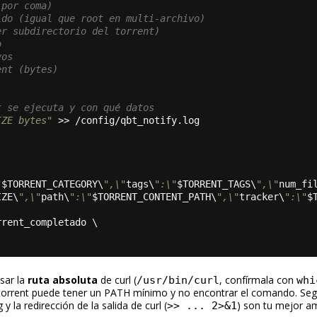
 por coma)
ido (igual que root en multi-archivo)
er subdirectorio del torrent)
o
vos
ent (bytes)
t se ejecuta y con qué datos
IZE bytes"
 >> /config/qbt_notify.log
"
$TORRENT_CATEGORY\
",\"
tags\
":\"
$TORRENT_TAGS\
",\"
num_fi
IZE\
",\"
path\
":\"
$TORRENT_CONTENT_PATH\
",\"
tracker\
":\"
$
rrent_completado \
sar la
ruta absoluta
de curl (
, confírmala con
/usr/bin/curl
whi
ttorrent puede tener un PATH mínimo y no encontrar el comando. Seg
g y la redirección de la salida de curl (
) son tu mejor a
>> ... 2>&1