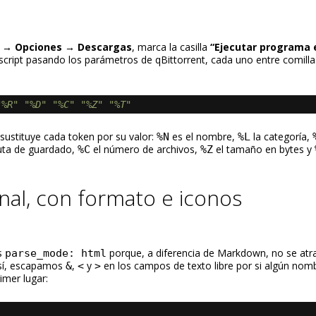
 → Opciones → Descargas
, marca la casilla
“Ejecutar programa 
script pasando los parámetros de qBittorrent, cada uno entre comilla
"%R"
"%D"
"%C"
"%Z"
"%T"
t sustituye cada token por su valor:
es el nombre,
la categoría,
%N
%L
uta de guardado,
el número de archivos,
el tamaño en bytes y
%C
%Z
inal, con formato e iconos
os
porque, a diferencia de Markdown, no se atr
parse_mode: html
 sí, escapamos
,
y
en los campos de texto libre por si algún nom
&
<
>
imer lugar: