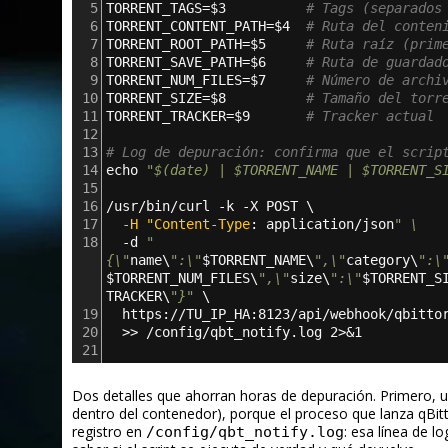
5
TORRENT_TAGS=$3          
# Tags (separados
6
TORRENT_CONTENT_PATH=$4  
# Ruta del conten
7
TORRENT_ROOT_PATH=$5     
# Ruta raíz (prim
8
TORRENT_SAVE_PATH=$6     
# Ruta de guardad
9
TORRENT_NUM_FILES=$7     
# Número de archi
10
TORRENT_SIZE=$8          
# Tamaño del torr
11
TORRENT_TRACKER=$9       
# Tracker actual
12
13
# Log de depuración: confirma que el scrip
14
echo 
"$(date) | $TORRENT_NAME | $TORRENT_S
15
16
/usr/bin/curl -k -X POST \
17
  -H "Content-Type
: 
application/json
" \
18
  -d 
"
{\"
name\
":\"
$TORRENT_NAME\
",\"
category\
":\
$TORRENT_NUM_FILES\
",\"
size\
":\"
$TORRENT_S
TRACKER\
"}"
 \
19
  https://TU_IP_HA:8123/api/webhook/qbitto
20
  >> /config/qbt_notify.log 2>&1
21
Dos detalles que ahorran horas de depuración. Primero, u
dentro del contenedor), porque el proceso que lanza qBi
registro en
: esa línea de lo
/config/qbt_notify.log