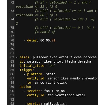
72
          {% if ( velocidad >= 1 ) and ( 
velocidad <= 33 ) %} 0
73
          {% elif ( velocidad >= 34 ) and ( 
velocidad <= 66 ) %} 1
74
          {% elif ( velocidad >= 100 )  %} 
2
75
          {% elif ( velocidad == 0 )  %} 3
76
          {% endif %} 
77
78
    - 
delay
: 
00
:
00
:
01
79
80
81
82
- 
alias
: 
pulsador ikea oriol flecha derecha
83
  id
: 
pulsador ikea oriol flecha derecha
84
  initial_state
: 
'on'
85
  trigger
:
86
    - 
platform
: 
state
87
      entity_id
: 
sensor.ikea_mando_2_evento
88
      to
: 
arrow_right_click  
89
  action
:  
90
    - 
service
: 
fan.turn_on
91
      entity_id
: 
fan.ventilador_oriol
92
93
    - 
service
: 
mqtt.publish