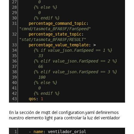
27
        0
28
      {% else %}
29
        0 
30
      {% endif %}
31
    percentage_command_topic
: 
"cmnd/tasmota_8FA03F/FanSpeed"
32
    percentage_state_topic
: 
"stat/tasmota_8FA03F/RESULT"
33
    percentage_value_template
: >
34
      {% if value_json.FanSpeed == 1 %}
35
        33
36
      {% elif value_json.FanSpeed == 2 %}
37
        66
38
      {% elif value_json.FanSpeed == 3 %}
39
        100
40
      {% else %}
41
        0 
42
      {% endif %}
43
    qos
: 
1
En la sección de mqtt del configuration.yaml definiremos
nuestro elemento light para controlar la luz del ventilador
1
    - 
name
: 
ventilador_oriol