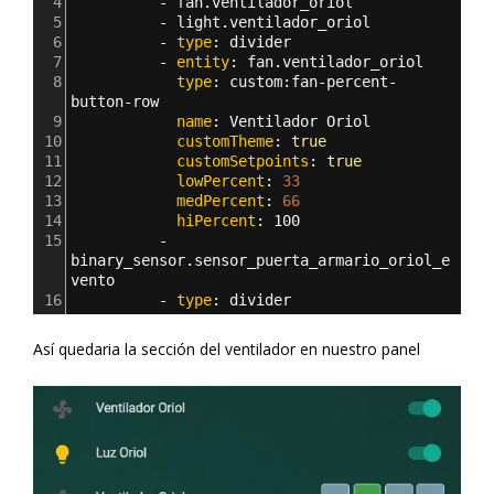
4
          - 
fan.ventilador_oriol
5
          - 
light.ventilador_oriol
6
          - 
type
: 
divider
7
          - 
entity
: 
fan.ventilador_oriol
8
            type
: 
custom
:
fan-percent-
button-row
9
            name
: 
Ventilador Oriol
10
            customTheme
: 
true
11
            customSetpoints
: 
true
12
            lowPercent
: 
33
13
            medPercent
: 
66
14
            hiPercent
: 
100          
15
          - 
binary_sensor.sensor_puerta_armario_oriol_e
vento
16
          - 
type
: 
divider
Así quedaria la sección del ventilador en nuestro panel