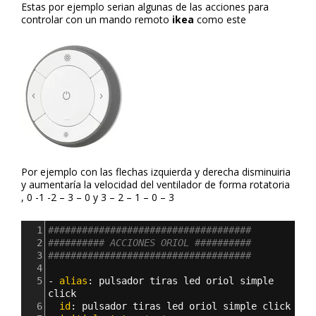
Estas por ejemplo serian algunas de las acciones para
controlar con un mando remoto
ikea
como este
Por ejemplo con las flechas izquierda y derecha disminuiria
y aumentaría la velocidad del ventilador de forma rotatoria
, 0 -1 -2 – 3 – 0 y 3 – 2 – 1 – 0 – 3
1
####################################
2
########## ACCIONES ORIOL ##########
3
####################################
4
5
- 
alias
: 
pulsador tiras led oriol simple 
click
6
  id
: 
pulsador tiras led oriol simple click