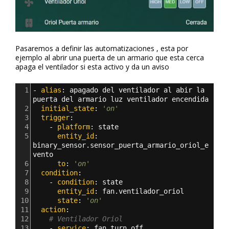
Pasaremos a definir las automatizaciones , esta por
ejemplo al abrir una puerta de un armario que esta cerca
apaga el ventilador si esta activo y da un aviso
1
- 
alias
: 
apagado del ventilador al abir la 
puerta del armario luz ventilador encendida
2
  initial_state
: 
'on'
3
  trigger
:
4
    - 
platform
: 
state
5
      entity_id
: 
binary_sensor.sensor_puerta_armario_oriol_e
vento
6
      to
: 
'on'
7
  condition
:
8
    - 
condition
: 
state
9
      entity_id
: 
fan.ventilador_oriol
10
      state
: 
'on'
11
  action
: 
12
# Ventilador Oriol
13
    - 
service
: 
fan.turn_off