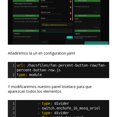
Añadiremos la url en configuration.yaml
1
url
: 
/hacsfiles/fan-percent-button-row/fan-
percent-button-row.js
2
type
: 
module
Y modificaremos nuestro panel lovelace para que
aparezcan todos los elementos
1
          - 
type
: 
divider
2
          - 
switch.enchufe_16_mosq_oriol
3
          - 
type
: 
divider