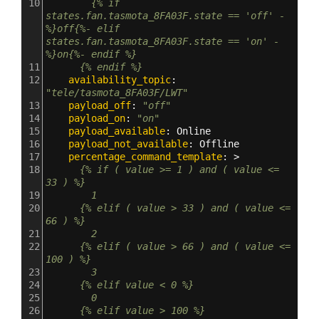
10
        {% if 
states.fan.tasmota_8FA03F.state == 'off' -
%}off{%- elif 
states.fan.tasmota_8FA03F.state == 'on' -
%}on{%- endif %}
11
      {% endif %}
12
    availability_topic
: 
"tele/tasmota_8FA03F/LWT"
13
    payload_off
: 
"off"
14
    payload_on
: 
"on"
15
    payload_available
: 
Online
16
    payload_not_available
: 
Offline
17
    percentage_command_template
: >
18
      {% if ( value >= 1 ) and ( value <= 
33 ) %}
19
        1
20
      {% elif ( value > 33 ) and ( value <= 
66 ) %}
21
        2
22
      {% elif ( value > 66 ) and ( value <= 
100 ) %}
23
        3
24
      {% elif value < 0 %}
25
        0
26
      {% elif value > 100 %}