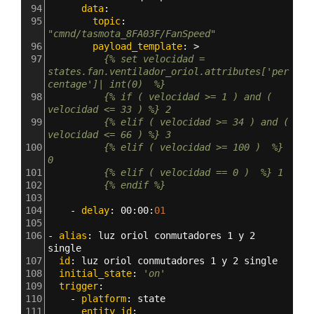
94
      data
:
95
        topic
: 
"cmnd/tasmota_8FA03F/FanSpeed"
96
        payload_template
: >
97
          {% set velocidad = 
states.fan.ventilador_oriol.attributes['per
centage']| int(0)  %}
98
          {% if ( velocidad >= 1 ) and ( 
velocidad <= 33 ) %} 2
99
          {% elif ( velocidad >= 34 ) and ( 
velocidad <= 66 ) %} 3
100
          {% elif ( velocidad >= 100 )  %} 
0
101
          {% elif ( velocidad == 0 )  %} 1
102
          {% endif %} 
103
104
    - 
delay
: 
00
:
00
:
01
105
106
- 
alias
: 
luz oriol conmutadores 1 y 2 
single
107
  id
: 
luz oriol conmutadores 1 y 2 single
108
  initial_state
: 
'on'
109
  trigger
:
110
    - 
platform
: 
state
111
      entity_id
: 