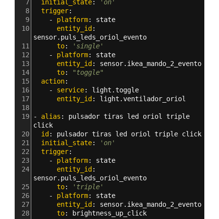
7
  initial_state
: 
'on'
8
  trigger
:
9
    - 
platform
: 
state
10
      entity_id
: 
sensor.puls_leds_oriol_evento
11
      to
: 
'single'
12
    - 
platform
: 
state
13
      entity_id
: 
sensor.ikea_mando_2_evento
14
      to
: 
"toggle"
15
  action
: 
16
    - 
service
: 
light.toggle
17
      entity_id
: 
light.ventilador_oriol
18
19
- 
alias
: 
pulsador tiras led oriol triple 
click 
20
  id
: 
pulsador tiras led oriol triple click 
21
  initial_state
: 
'on'
22
  trigger
:
23
    - 
platform
: 
state
24
      entity_id
: 
sensor.puls_leds_oriol_evento
25
      to
: 
'triple'
26
    - 
platform
: 
state
27
      entity_id
: 
sensor.ikea_mando_2_evento
28
      to
: 
brightness_up_click            