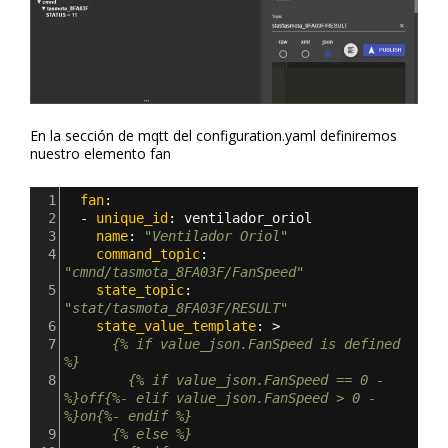
En la sección de mqtt del configuration.yaml definiremos
nuestro elemento fan
1
  fan
:
2
  - 
unique_id
: 
ventilador_oriol
3
    name
: 
"Ventilador Oriol"
4
    command_topic
: 
"cmnd/tasmota_8FA03F/FanSpeed"
5
    state_topic
: 
"stat/tasmota_8FA03F/RESULT"
6
    state_value_template
: >
7
      {% if value_json.FanSpeed is defined 
%}
8
        {% if value_json.FanSpeed == 0 -
%}off{%- elif value_json.FanSpeed > 0 -
%}on{%- endif %}
9
      {% else %}