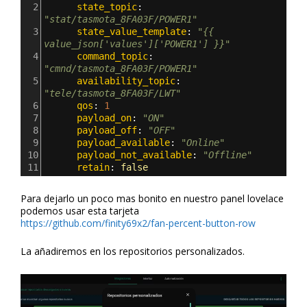
2
      state_topic
: 
"stat/tasmota_8FA03F/POWER1"
3
      state_value_template
: 
"{{ 
value_json['values']['POWER1'] }}"
4
      command_topic
: 
"cmnd/tasmota_8FA03F/POWER1"
5
      availability_topic
: 
"tele/tasmota_8FA03F/LWT"
6
      qos
: 
1
7
      payload_on
: 
"ON"
8
      payload_off
: 
"OFF"
9
      payload_available
: 
"Online"
10
      payload_not_available
: 
"Offline"
11
      retain
: 
false
Para dejarlo un poco mas bonito en nuestro panel lovelace
podemos usar esta tarjeta
https://github.com/finity69x2/fan-percent-button-row
La añadiremos en los repositorios personalizados.