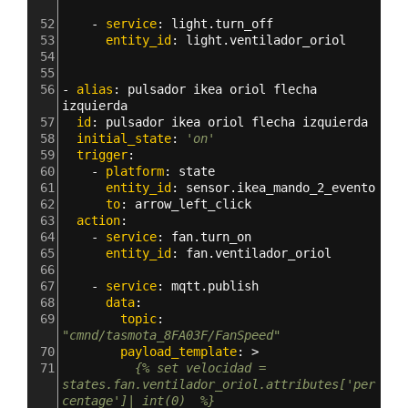
52
    - 
service
: 
light.turn_off
53
      entity_id
: 
light.ventilador_oriol
54
55
56
- 
alias
: 
pulsador ikea oriol flecha 
izquierda
57
  id
: 
pulsador ikea oriol flecha izquierda
58
  initial_state
: 
'on'
59
  trigger
:
60
    - 
platform
: 
state
61
      entity_id
: 
sensor.ikea_mando_2_evento
62
      to
: 
arrow_left_click  
63
  action
:  
64
    - 
service
: 
fan.turn_on
65
      entity_id
: 
fan.ventilador_oriol
66
67
    - 
service
: 
mqtt.publish
68
      data
:
69
        topic
: 
"cmnd/tasmota_8FA03F/FanSpeed"
70
        payload_template
: >
71
          {% set velocidad = 
states.fan.ventilador_oriol.attributes['per
centage']| int(0)  %}