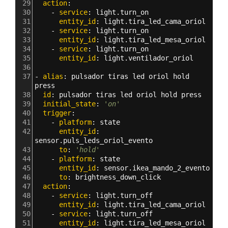
29
  action
: 
30
    - 
service
: 
light.turn_on
31
      entity_id
: 
light.tira_led_cama_oriol
32
    - 
service
: 
light.turn_on
33
      entity_id
: 
light.tira_led_mesa_oriol
34
    - 
service
: 
light.turn_on
35
      entity_id
: 
light.ventilador_oriol
36
37
- 
alias
: 
pulsador tiras led oriol hold 
press
38
  id
: 
pulsador tiras led oriol hold press
39
  initial_state
: 
'on'
40
  trigger
:
41
    - 
platform
: 
state
42
      entity_id
: 
sensor.puls_leds_oriol_evento
43
      to
: 
'hold'
44
    - 
platform
: 
state
45
      entity_id
: 
sensor.ikea_mando_2_evento
46
      to
: 
brightness_down_click  
47
  action
: 
48
    - 
service
: 
light.turn_off
49
      entity_id
: 
light.tira_led_cama_oriol
50
    - 
service
: 
light.turn_off
51
      entity_id
: 
light.tira_led_mesa_oriol 