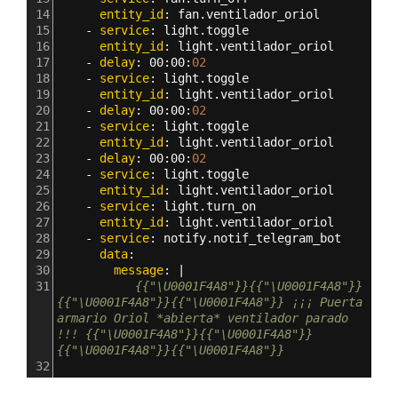
14
      entity_id
: 
fan.ventilador_oriol
15
    - 
service
: 
light.toggle
16
      entity_id
: 
light.ventilador_oriol 
17
    - 
delay
: 
00
:
00
:
02
18
    - 
service
: 
light.toggle
19
      entity_id
: 
light.ventilador_oriol 
20
    - 
delay
: 
00
:
00
:
02
21
    - 
service
: 
light.toggle
22
      entity_id
: 
light.ventilador_oriol 
23
    - 
delay
: 
00
:
00
:
02
24
    - 
service
: 
light.toggle
25
      entity_id
: 
light.ventilador_oriol 
26
    - 
service
: 
light.turn_on
27
      entity_id
: 
light.ventilador_oriol   
28
    - 
service
: 
notify.notif_telegram_bot
29
      data
:
30
        message
: |
31
           {{"\U0001F4A8"}}{{"\U0001F4A8"}}
{{"\U0001F4A8"}}{{"\U0001F4A8"}} ¡¡¡ Puerta 
armario Oriol *abierta* ventilador parado 
!!! {{"\U0001F4A8"}}{{"\U0001F4A8"}}
{{"\U0001F4A8"}}{{"\U0001F4A8"}}
32