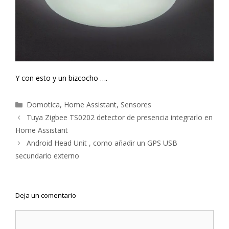
Y con esto y un bizcocho ….
Categorías
Domotica
,
Home Assistant
,
Sensores
Navegación
Tuya Zigbee TS0202 detector de presencia integrarlo en
de
Home Assistant
entradas
Android Head Unit , como añadir un GPS USB
secundario externo
Deja un comentario
Comentario