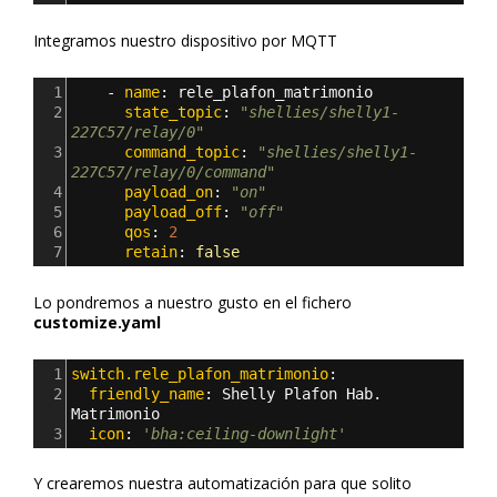
Integramos nuestro dispositivo por MQTT
1
    - 
name
: 
rele_plafon_matrimonio
2
      state_topic
: 
"shellies/shelly1-
227C57/relay/0"
3
      command_topic
: 
"shellies/shelly1-
227C57/relay/0/command"
4
      payload_on
: 
"on"
5
      payload_off
: 
"off"
6
      qos
: 
2
7
      retain
: 
false
Lo pondremos a nuestro gusto en el fichero
customize.yaml
1
switch.rele_plafon_matrimonio
:
2
  friendly_name
: 
Shelly Plafon Hab. 
Matrimonio
3
  icon
: 
'bha:ceiling-downlight'
Y crearemos nuestra automatización para que solito