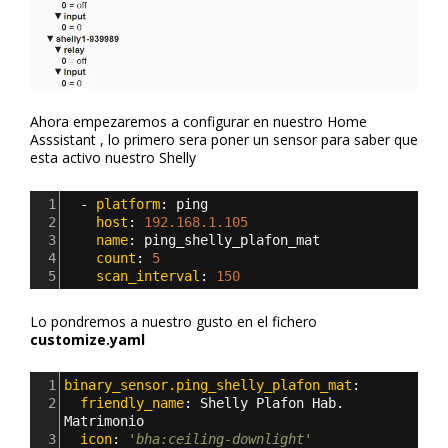
Ahora empezaremos a configurar en nuestro Home
Asssistant , lo primero sera poner un sensor para saber que
esta activo nuestro Shelly
1
  - 
platform
: 
ping 
2
    host
: 
192.168.1.105
3
    name
: 
ping_shelly_plafon_mat
4
    count
: 
5
5
    scan_interval
: 
150 
Lo pondremos a nuestro gusto en el fichero
customize.yaml
1
binary_sensor.ping_shelly_plafon_mat
:
2
  friendly_name
: 
Shelly Plafon Hab. 
Matrimonio
3
  icon
: 
'bha:ceiling-downlight'