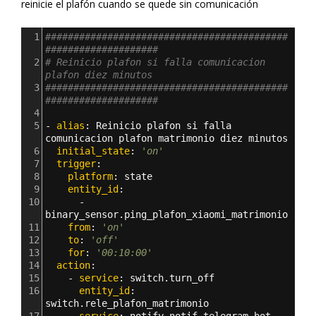
reinicie el plafón cuando se quede sin comunicación
1
###########################################
####################
2
# Reinicio plafon si falla comunicacion 
plafon diez minutos
3
###########################################
####################      
4
5
- 
alias
: 
Reinicio plafon si falla 
comunicacion plafon matrimonio diez minutos
6
  initial_state
: 
'on'
7
  trigger
:
8
    platform
: 
state
9
    entity_id
: 
10
      - 
binary_sensor.ping_plafon_xiaomi_matrimonio
11
    from
: 
'on'
12
    to
: 
'off'
13
    for
: 
'00:10:00'
14
  action
: 
15
    - 
service
: 
switch.turn_off
16
      entity_id
: 
switch.rele_plafon_matrimonio  