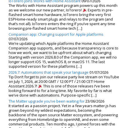
IoTorero joins Works with Home Assistant
09/07/2026
The Works with Home Assistant program powers up this month
as we welcome our new partner, IoTorero!
Experts in pre-
flashed smart home hardware, IoTorero bring the very first
ESPHome-ready smart plugs and relays to the program (and
that’s not all). IoTorero enters the ring If you’ve spent any time
browsing pre-flashed smart home tech […]
Companion app: Changing support for Apple platforms
07/07/2026
We’re updating which Apple platforms the Home Assistant
Companion app supports, and because transparency is core to
how we work, we want to be upfront about what’s changing.
Starting with version 2026.8.0 of the Companion app, we will no
longer support iOS 15, watchOS 8, or macOS 11. The last
supported version for these platforms […]
2026.7: Automations that speak your language
01/07/2026
Tip Don’t forget to join our release party live stream on YouTube
on July 1, 2026, at 20:00 GMT / 12:00 PT / 21:00 CET! Home
Assistant 2026.7!
This is one of those releases I’ve been
looking forward to for a long time. My favorite by far is what
we’ve done with automations. Purpose-specific […]
The Matter upgrade you’ve been waiting for
23/06/2026
It started as a passion project. Yet in a few years matter.js has
grown beyond my wildest expectations, becoming the
backbone of the open source Matter ecosystem, and powering
everything from Homebridge to openHAB, and even some
commercial products. Ten months ago, I joined forces with the