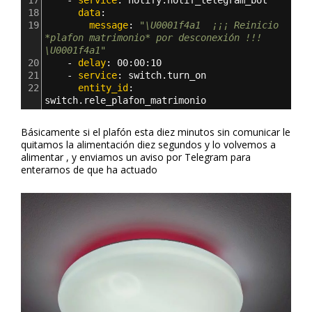
17
    - 
service
: 
notify.notif_telegram_bot
18
      data
:
19
        message
: 
"\U0001f4a1  ¡¡¡ Reinicio 
*plafon matrimonio* por desconexión !!! 
\U0001f4a1"
20
    - 
delay
: 
00
:
00
:
10        
21
    - 
service
: 
switch.turn_on
22
      entity_id
: 
switch.rele_plafon_matrimonio  
Básicamente si el plafón esta diez minutos sin comunicar le
quitamos la alimentación diez segundos y lo volvemos a
alimentar , y enviamos un aviso por Telegram para
enterarnos de que ha actuado