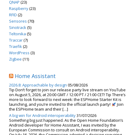
QNAP
(23)
Raspberry
(23)
RFID
(2)
Sensores
(70)
Sinotrack
(5)
Teltonika
(5)
Traccar
(7)
Traefik
(2)
WordPress
(3)
Zigbee
(11)
Home Assistant
2026.8: Approachable by design
05/08/2026
Tip Don’t forget to join our release party live stream on YouTube
on August 5, 2026, at 20:00 GMT / 12:00 PT / 21:00 CET! Tip There’s
more to look forward to next week: the ESPHome Starter Kit is
launching, and you’re invited to the official launch party!
Join
the ESPHome team and their […]
A big win for Android interoperability
31/07/2026
Something big just happened. As the Open Home Foundation’s
Android developer for Home Assistant, I was invited by the
European Commission to consult on Android interoperability.
On July 16, 2026, the Commission adopted a decision requiring