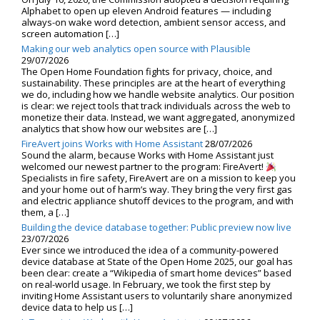
Alphabet to open up eleven Android features — including
always-on wake word detection, ambient sensor access, and
screen automation […]
Making our web analytics open source with Plausible
29/07/2026
The Open Home Foundation fights for privacy, choice, and
sustainability. These principles are at the heart of everything
we do, including how we handle website analytics. Our position
is clear: we reject tools that track individuals across the web to
monetize their data. Instead, we want aggregated, anonymized
analytics that show how our websites are […]
FireAvert joins Works with Home Assistant
28/07/2026
Sound the alarm, because Works with Home Assistant just
welcomed our newest partner to the program: FireAvert!
Specialists in fire safety, FireAvert are on a mission to keep you
and your home out of harm’s way. They bring the very first gas
and electric appliance shutoff devices to the program, and with
them, a […]
Building the device database together: Public preview now live
23/07/2026
Ever since we introduced the idea of a community-powered
device database at State of the Open Home 2025, our goal has
been clear: create a “Wikipedia of smart home devices” based
on real-world usage. In February, we took the first step by
inviting Home Assistant users to voluntarily share anonymized
device data to help us […]