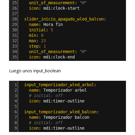
25
    unit_of_measurement
: 
"H"
26
    icon
: 
mdi
:
clock-start
27
28
  slider_inicio_apagado_wled_balcon
:
29
    name
: 
Hora fin
30
    initial
: 
5
31
    min
: 
0
32
    max
: 
23
33
    step
: 
1 
34
    unit_of_measurement
: 
"H"
35
    icon
: 
mdi
:
clock-end
Luego unos input_boolean
1
  input_temporizador_wled_arbol
:
2
    name
: 
Temporizador arbol
3
# initial: off
4
    icon
: 
mdi
:
timer-outline
5
6
  input_temporizador_wled_balcon
:
7
    name
: 
Temporizador balcon
8
# initial: off
9
    icon
: 
mdi
:
timer-outline