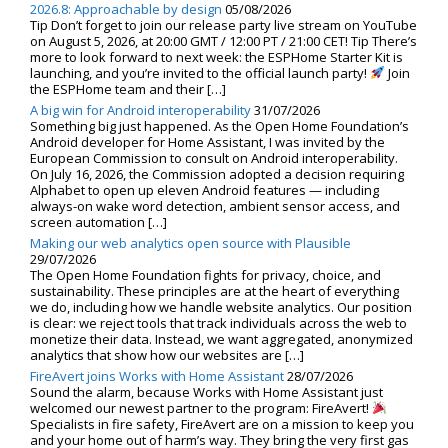
2026.8: Approachable by design
05/08/2026
Tip Don’t forget to join our release party live stream on YouTube
on August 5, 2026, at 20:00 GMT / 12:00 PT / 21:00 CET! Tip There’s
more to look forward to next week: the ESPHome Starter Kit is
launching, and you’re invited to the official launch party!
Join
the ESPHome team and their […]
A big win for Android interoperability
31/07/2026
Something big just happened. As the Open Home Foundation’s
Android developer for Home Assistant, I was invited by the
European Commission to consult on Android interoperability.
On July 16, 2026, the Commission adopted a decision requiring
Alphabet to open up eleven Android features — including
always-on wake word detection, ambient sensor access, and
screen automation […]
Making our web analytics open source with Plausible
29/07/2026
The Open Home Foundation fights for privacy, choice, and
sustainability. These principles are at the heart of everything
we do, including how we handle website analytics. Our position
is clear: we reject tools that track individuals across the web to
monetize their data. Instead, we want aggregated, anonymized
analytics that show how our websites are […]
FireAvert joins Works with Home Assistant
28/07/2026
Sound the alarm, because Works with Home Assistant just
welcomed our newest partner to the program: FireAvert!
Specialists in fire safety, FireAvert are on a mission to keep you
and your home out of harm’s way. They bring the very first gas