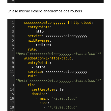
En ese mismo fichero añadiremos dos routers
1
    xxxxxxxxxbalconyyyyyy-1-http-cloud
:
2
      entryPoints
:
3
        - 
http
4
      service
: 
xxxxxxxxxbalconyyyyyy
5
      middlewares
:
6
        - 
redirect
7
      rule
: 
"Host(`xxxxxxxxxbalconyyyyyy.rivas.cloud`)"
8
    wledbalcon-1-https-cloud
:
9
      entryPoints
:
10
        - 
https
11
      service
: 
xxxxxxxxxbalconyyyyyy
12
      rule
: 
"Host(`xxxxxxxxxbalconyyyyyy.rivas.cloud`)"
13
      tls
:
14
        certResolver
: 
le
15
        domains
:
16
          - 
main
: 
"rivas.cloud"
17
            sans
:
18
              - 
"*.rivas.cloud"