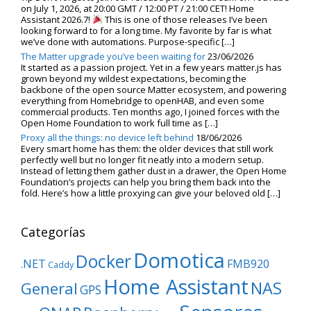
on July 1, 2026, at 20:00 GMT / 12:00 PT / 21:00 CET! Home
Assistant 2026.7!
This is one of those releases I’ve been
looking forward to for a long time. My favorite by far is what
we’ve done with automations. Purpose-specific […]
The Matter upgrade you’ve been waiting for
23/06/2026
It started as a passion project. Yet in a few years matter.js has
grown beyond my wildest expectations, becoming the
backbone of the open source Matter ecosystem, and powering
everything from Homebridge to openHAB, and even some
commercial products. Ten months ago, I joined forces with the
Open Home Foundation to work full time as […]
Proxy all the things: no device left behind
18/06/2026
Every smart home has them: the older devices that still work
perfectly well but no longer fit neatly into a modern setup.
Instead of letting them gather dust in a drawer, the Open Home
Foundation’s projects can help you bring them back into the
fold. Here’s how a little proxying can give your beloved old […]
Categorías
Domotica
Docker
.NET
FMB920
Caddy
Home Assistant
NAS
General
GPS