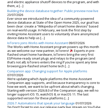
and electric appliance shutoff devices to the program, and with
them, a […]
Building the device database together: Public preview now live
23/07/2026
Ever since we introduced the idea of a community-powered
device database at State of the Open Home 2025, our goal has
been clear: create a “Wikipedia of smart home devices” based
on real-world usage. In February, we took the first step by
inviting Home Assistant users to voluntarily share anonymized
device data to help us […]
IoTorero joins Works with Home Assistant
09/07/2026
The Works with Home Assistant program powers up this month
as we welcome our new partner, IoTorero!
Experts in pre-
flashed smart home hardware, IoTorero bring the very first
ESPHome-ready smart plugs and relays to the program (and
that’s not all). IoTorero enters the ring If you’ve spent any time
browsing pre-flashed smart home tech […]
Companion app: Changing support for Apple platforms
07/07/2026
We’re updating which Apple platforms the Home Assistant
Companion app supports, and because transparency is core to
how we work, we want to be upfront about what’s changing.
Starting with version 2026.8.0 of the Companion app, we will no
longer support iOS 15, watchOS 8, or macOS 11. The last
supported version for these platforms […]
2026.7: Automations that speak your language
01/07/2026
Tip Don’t forget to join our release party live stream on YouTube