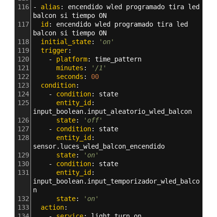
116
- 
alias
: 
encendido wled programado tira led 
balcon si tiempo ON
117
  id
: 
encendido wled programado tira led 
balcon si tiempo ON
118
  initial_state
: 
'on'
119
  trigger
:
120
    - 
platform
: 
time_pattern
121
      minutes
: 
'/1'
122
      seconds
: 
00
123
  condition
:
124
    - 
condition
: 
state
125
      entity_id
: 
input_boolean.input_aleatorio_wled_balcon
126
      state
: 
'off'
127
    - 
condition
: 
state
128
      entity_id
: 
sensor.luces_wled_balcon_encendido
129
      state
: 
'on'
130
    - 
condition
: 
state
131
      entity_id
: 
input_boolean.input_temporizador_wled_balco
n
132
      state
: 
'on'
133
  action
:
134
    - 
service
: 
light.turn_on  