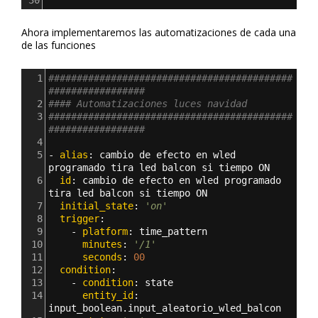
30
Ahora implementaremos las automatizaciones de cada una
de las funciones
1
###########################################
#################
2
#### Automatizaciones luces navidad
3
###########################################
#################   
4
5
- 
alias
: 
cambio de efecto en wled 
programado tira led balcon si tiempo ON
6
  id
: 
cambio de efecto en wled programado 
tira led balcon si tiempo ON
7
  initial_state
: 
'on'
8
  trigger
:
9
    - 
platform
: 
time_pattern
10
      minutes
: 
'/1'
11
      seconds
: 
00
12
  condition
:
13
    - 
condition
: 
state
14
      entity_id
: 
input_boolean.input_aleatorio_wled_balcon