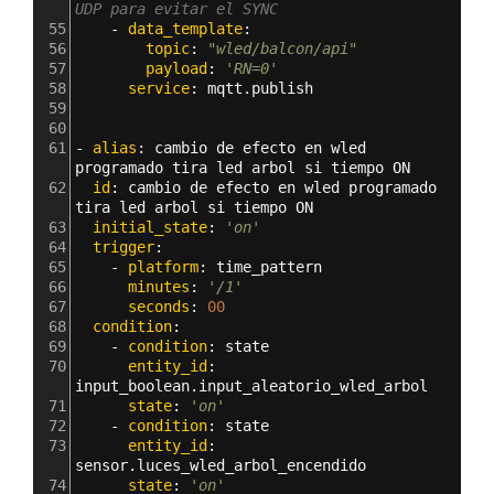
UDP para evitar el SYNC
55
    - 
data_template
:
56
        topic
: 
"wled/balcon/api"
57
        payload
: 
'RN=0'
58
      service
: 
mqtt.publish 
59
60
61
- 
alias
: 
cambio de efecto en wled 
programado tira led arbol si tiempo ON
62
  id
: 
cambio de efecto en wled programado 
tira led arbol si tiempo ON
63
  initial_state
: 
'on'
64
  trigger
:
65
    - 
platform
: 
time_pattern
66
      minutes
: 
'/1'
67
      seconds
: 
00
68
  condition
:
69
    - 
condition
: 
state
70
      entity_id
: 
input_boolean.input_aleatorio_wled_arbol
71
      state
: 
'on'
72
    - 
condition
: 
state
73
      entity_id
: 
sensor.luces_wled_arbol_encendido
74
      state
: 
'on'