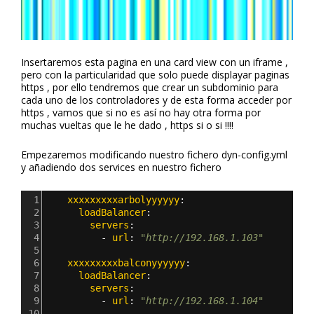
Insertaremos esta pagina en una card view con un iframe ,
pero con la particularidad que solo puede displayar paginas
https , por ello tendremos que crear un subdominio para
cada uno de los controladores y de esta forma acceder por
https , vamos que si no es así no hay otra forma por
muchas vueltas que le he dado , https si o si !!!!
Empezaremos modificando nuestro fichero dyn-config.yml
y añadiendo dos services en nuestro fichero
1
    xxxxxxxxxarbolyyyyyy
:
2
      loadBalancer
:
3
        servers
:
4
          - 
url
: 
"http://192.168.1.103"
5
6
    xxxxxxxxxbalconyyyyyy
:
7
      loadBalancer
:
8
        servers
:
9
          - 
url
: 
"http://192.168.1.104"
10