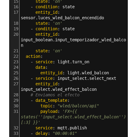
15
      state
: 
'on'
16
    - 
condition
: 
state
17
      entity_id
: 
sensor.luces_wled_balcon_encendido
18
      state
: 
'on'
19
    - 
condition
: 
state
20
      entity_id
: 
input_boolean.input_temporizador_wled_balco
n
21
      state
: 
'on'
22
  action
:
23
    - 
service
: 
light.turn_on  
24
      data
:
25
        entity_id
: 
light.wled_balcon
26
    - 
service
: 
input_select.select_next
27
      entity_id
: 
input_select.wled_effect_balcon
28
# Enviamos el efecto
29
    - 
data_template
:
30
        topic
: 
"wled/balcon/api"
31
        payload
: 
'FX={{ 
states(''input_select.wled_effect_balcon'')
[:3] }}'
32
      service
: 
mqtt.publish
33
    - 
delay
: 
"00:00:01"