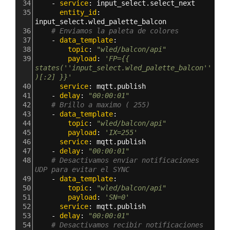
34
    - 
service
: 
input_select.select_next
35
      entity_id
: 
input_select.wled_palette_balcon
36
# Enviamos la paleta de colores
37
    - 
data_template
:
38
        topic
: 
"wled/balcon/api"
39
        payload
: 
'FP={{ 
states(''input_select.wled_palette_balcon''
)[:2] }}'
40
      service
: 
mqtt.publish
41
    - 
delay
: 
"00:00:01"
42
# Brillo a maximo ( 255)
43
    - 
data_template
:
44
        topic
: 
"wled/balcon/api"
45
        payload
: 
'IX=255'
46
      service
: 
mqtt.publish     
47
    - 
delay
: 
"00:00:01"
48
# Desactivamos enviar notificaciones 
UDP para evitar el SYNC
49
    - 
data_template
:
50
        topic
: 
"wled/balcon/api"
51
        payload
: 
'SN=0'
52
      service
: 
mqtt.publish        
53
    - 
delay
: 
"00:00:01"
54
# Desactivamos recibir notificaciones 