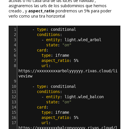
activas o no cada una de las luces de navidad ,
asignaremos las urls de los subdominios que hemos
creado , y
aspect_ratio
pondremos un 5% para poder
verlo como una tira horizontal
1
      - 
type
: 
conditional
2
        conditions
:
3
          - 
entity
: 
light.wled_arbol    
4
            state
: 
"on"
5
        card
:
6
          type
: 
iframe
7
          aspect_ratio
: 
5%
8
          url
: 
https
:
//xxxxxxxxxarbolyyyyyy.rivas.cloud/li
veview    
9
10
      - 
type
: 
conditional
11
        conditions
:
12
          - 
entity
: 
light.wled_balcon    
13
            state
: 
"on"
14
        card
:
15
          type
: 
iframe
16
          aspect_ratio
: 
5%
17
          url
: 
https
:
//xxxxxxxxxbalconyyyyyy.rivas.cloud/l