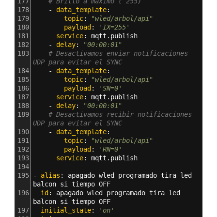
177
# Brillo a maximo ( 255)
178
    - 
data_template
:
179
        topic
: 
"wled/arbol/api"
180
        payload
: 
'IX=255'
181
      service
: 
mqtt.publish     
182
    - 
delay
: 
"00:00:01"
183
# Desactivamos enviar notificaciones 
UDP para evitar el SYNC
184
    - 
data_template
:
185
        topic
: 
"wled/arbol/api"
186
        payload
: 
'SN=0'
187
      service
: 
mqtt.publish        
188
    - 
delay
: 
"00:00:01"
189
# Desactivamos recibir notificaciones 
UDP para evitar el SYNC
190
    - 
data_template
:
191
        topic
: 
"wled/arbol/api"
192
        payload
: 
'RN=0'
193
      service
: 
mqtt.publish      
194
195
- 
alias
: 
apagado wled programado tira led 
balcon si tiempo OFF
196
  id
: 
apagado wled programado tira led 
balcon si tiempo OFF
197
  initial_state
: 
'on'