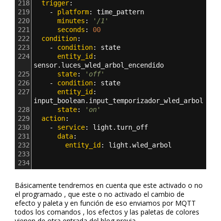
218
  trigger
:
219
    - 
platform
: 
time_pattern
220
      minutes
: 
'/1'
221
      seconds
: 
00
222
  condition
:
223
    - 
condition
: 
state
224
      entity_id
: 
sensor.luces_wled_arbol_encendido
225
      state
: 
'off'
226
    - 
condition
: 
state
227
      entity_id
: 
input_boolean.input_temporizador_wled_arbol
228
      state
: 
'on'
229
  action
:
230
    - 
service
: 
light.turn_off 
231
      data
:
232
        entity_id
: 
light.wled_arbol
233
234
Básicamente tendremos en cuenta que este activado o no
el programado , que este o no activado el cambio de
efecto y paleta y en función de eso enviamos por MQTT
todos los comandos , los efectos y las paletas de colores
vienen de otra entrada del blog previa