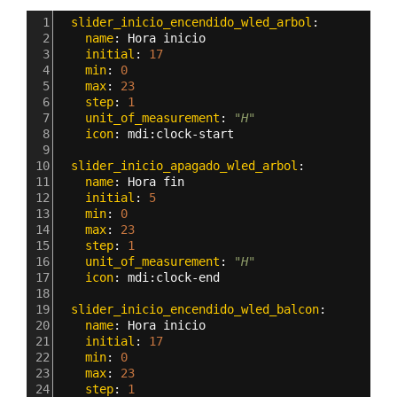
1
  slider_inicio_encendido_wled_arbol
:
2
    name
: 
Hora inicio
3
    initial
: 
17
4
    min
: 
0
5
    max
: 
23
6
    step
: 
1 
7
    unit_of_measurement
: 
"H"
8
    icon
: 
mdi
:
clock-start
9
10
  slider_inicio_apagado_wled_arbol
:
11
    name
: 
Hora fin
12
    initial
: 
5
13
    min
: 
0
14
    max
: 
23
15
    step
: 
1 
16
    unit_of_measurement
: 
"H"
17
    icon
: 
mdi
:
clock-end
18
19
  slider_inicio_encendido_wled_balcon
:
20
    name
: 
Hora inicio
21
    initial
: 
17
22
    min
: 
0
23
    max
: 
23
24
    step
: 
1 