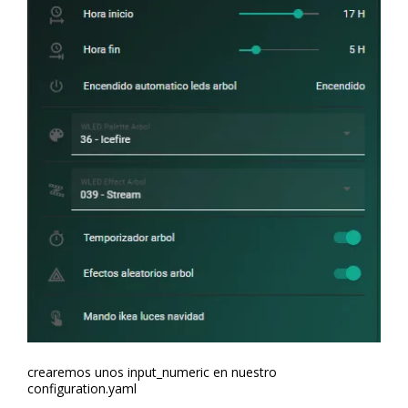
crearemos unos input_numeric en nuestro
configuration.yaml