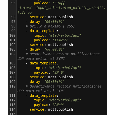
95
        payload
: 
'FP={{ 
states(''input_select.wled_palette_arbol'')
[:2] }}'
96
      service
: 
mqtt.publish
97
    - 
delay
: 
"00:00:01"
98
# Brillo a maximo ( 255)
99
    - 
data_template
:
100
        topic
: 
"wled/arbol/api"
101
        payload
: 
'IX=255'
102
      service
: 
mqtt.publish     
103
    - 
delay
: 
"00:00:01"
104
# Desactivamos enviar notificaciones 
UDP para evitar el SYNC
105
    - 
data_template
:
106
        topic
: 
"wled/arbol/api"
107
        payload
: 
'SN=0'
108
      service
: 
mqtt.publish        
109
    - 
delay
: 
"00:00:01"
110
# Desactivamos recibir notificaciones 
UDP para evitar el SYNC
111
    - 
data_template
:
112
        topic
: 
"wled/arbol/api"
113
        payload
: 
'RN=0'
114
      service
: 
mqtt.publish 
115