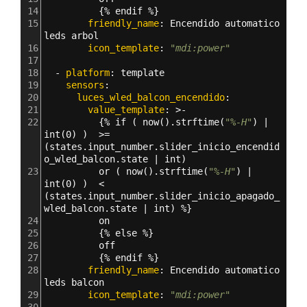
14
{
% endif %
}
15
        friendly_name
: 
Encendido automatico 
leds arbol
16
        icon_template
: 
"mdi:power"
17
18
  - 
platform
: 
template
19
    sensors
:
20
      luces_wled_balcon_encendido
:
21
        value_template
: >
-
22
{
% if ( now().strftime(
"%-H"
) | 
int(0) )  >= 
(states.input_number.slider_inicio_encendid
o_wled_balcon.state | int) 
23
          or ( now().strftime(
"%-H"
) | 
int(0) )  < 
(states.input_number.slider_inicio_apagado_
wled_balcon.state | int) %
}
24
          on
25
{
% else %
}
26
          off
27
{
% endif %
}
28
        friendly_name
: 
Encendido automatico 
leds balcon
29
        icon_template
: 
"mdi:power"