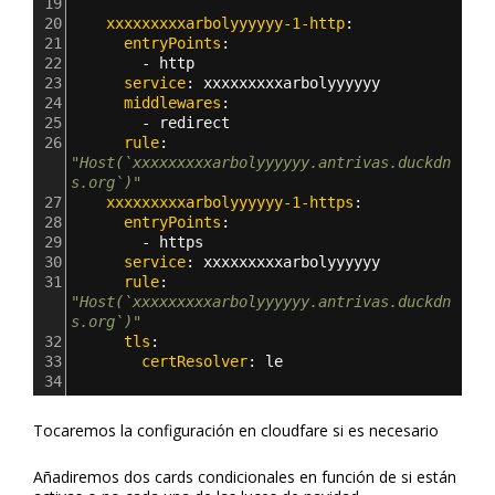
19
20
    xxxxxxxxxarbolyyyyyy-1-http
:
21
      entryPoints
:
22
        - 
http
23
      service
: 
xxxxxxxxxarbolyyyyyy
24
      middlewares
:
25
        - 
redirect
26
      rule
: 
"Host(`xxxxxxxxxarbolyyyyyy.antrivas.duckdn
s.org`)"
27
    xxxxxxxxxarbolyyyyyy-1-https
:
28
      entryPoints
:
29
        - 
https
30
      service
: 
xxxxxxxxxarbolyyyyyy
31
      rule
: 
"Host(`xxxxxxxxxarbolyyyyyy.antrivas.duckdn
s.org`)"
32
      tls
:
33
        certResolver
: 
le     
34
Tocaremos la configuración en cloudfare si es necesario
Añadiremos dos cards condicionales en función de si están