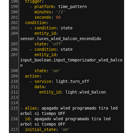
198
  trigger
:
199
    - 
platform
: 
time_pattern
200
      minutes
: 
'/1'
201
      seconds
: 
00
202
  condition
:
203
    - 
condition
: 
state
204
      entity_id
: 
sensor.luces_wled_balcon_encendido
205
      state
: 
'off'
206
    - 
condition
: 
state
207
      entity_id
: 
input_boolean.input_temporizador_wled_balco
n
208
      state
: 
'on'
209
  action
:
210
    - 
service
: 
light.turn_off
211
      data
:
212
        entity_id
: 
light.wled_balcon
213
214
215
- 
alias
: 
apagado wled programado tira led 
arbol si tiempo OFF
216
  id
: 
apagado wled programado tira led 
arbol si tiempo OFF
217
  initial_state
: 
'on'