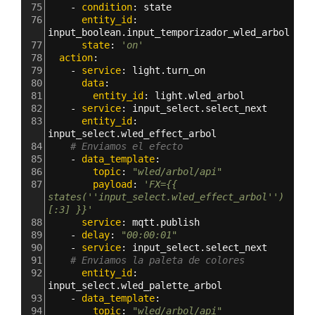
75
    - 
condition
: 
state
76
      entity_id
: 
input_boolean.input_temporizador_wled_arbol
77
      state
: 
'on'
78
  action
:
79
    - 
service
: 
light.turn_on  
80
      data
:
81
        entity_id
: 
light.wled_arbol
82
    - 
service
: 
input_select.select_next
83
      entity_id
: 
input_select.wled_effect_arbol
84
# Enviamos el efecto
85
    - 
data_template
:
86
        topic
: 
"wled/arbol/api"
87
        payload
: 
'FX={{ 
states(''input_select.wled_effect_arbol'')
[:3] }}'
88
      service
: 
mqtt.publish
89
    - 
delay
: 
"00:00:01"
90
    - 
service
: 
input_select.select_next
91
# Enviamos la paleta de colores
92
      entity_id
: 
input_select.wled_palette_arbol
93
    - 
data_template
:
94
        topic
: 
"wled/arbol/api"