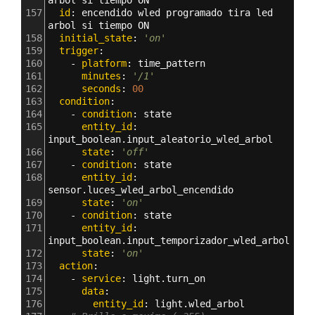
157
  id
: 
encendido wled programado tira led 
arbol si tiempo ON
158
  initial_state
: 
'on'
159
  trigger
:
160
    - 
platform
: 
time_pattern
161
      minutes
: 
'/1'
162
      seconds
: 
00
163
  condition
:
164
    - 
condition
: 
state
165
      entity_id
: 
input_boolean.input_aleatorio_wled_arbol
166
      state
: 
'off'
167
    - 
condition
: 
state
168
      entity_id
: 
sensor.luces_wled_arbol_encendido
169
      state
: 
'on'
170
    - 
condition
: 
state
171
      entity_id
: 
input_boolean.input_temporizador_wled_arbol
172
      state
: 
'on'
173
  action
:
174
    - 
service
: 
light.turn_on  
175
      data
:
176
        entity_id
: 
light.wled_arbol