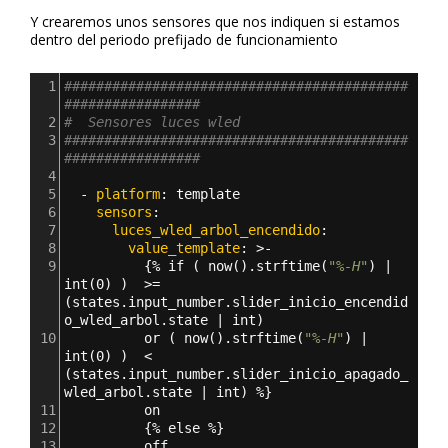
Y crearemos unos sensores que nos indiquen si estamos
dentro del periodo prefijado de funcionamiento
1
###########################################
#################
2
#  Sensores luces wled
3
###########################################
#################
4
5
  - 
platform
: 
template
6
    sensors
:
7
      luces_wled_arbol_encendido
:
8
        value_template
: >
-
9
{
% if ( now().strftime(
"%-H"
) | 
int(0) )  >= 
(states.input_number.slider_inicio_encendid
o_wled_arbol.state | int) 
10
          or ( now().strftime(
"%-H"
) | 
int(0) )  < 
(states.input_number.slider_inicio_apagado_
wled_arbol.state | int) %
}
11
          on
12
{
% else %
}
13
          off