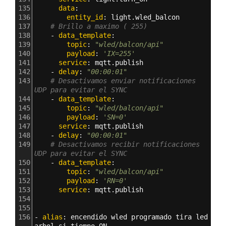
135
      data
:
136
        entity_id
: 
light.wled_balcon
137
# Brillo a maximo ( 255)
138
    - 
data_template
:
139
        topic
: 
"wled/balcon/api"
140
        payload
: 
'IX=255'
141
      service
: 
mqtt.publish     
142
    - 
delay
: 
"00:00:01"
143
# Desactivamos enviar notificaciones 
UDP para evitar el SYNC
144
    - 
data_template
:
145
        topic
: 
"wled/balcon/api"
146
        payload
: 
'SN=0'
147
      service
: 
mqtt.publish        
148
    - 
delay
: 
"00:00:01"
149
# Desactivamos recibir notificaciones 
UDP para evitar el SYNC
150
    - 
data_template
:
151
        topic
: 
"wled/balcon/api"
152
        payload
: 
'RN=0'
153
      service
: 
mqtt.publish 
154
155
156
- 
alias
: 
encendido wled programado tira led 
arbol si tiempo ON