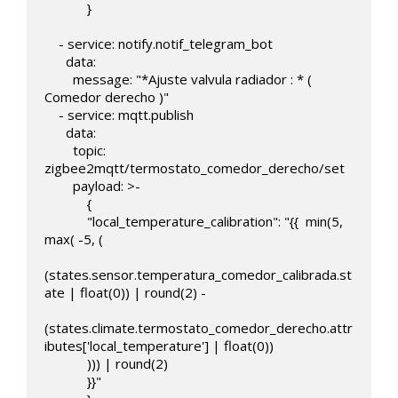
            }

    - service: notify.notif_telegram_bot

      data:

        message: "*Ajuste valvula radiador : * ( 
Comedor derecho )"                  

    - service: mqtt.publish

      data:

        topic: 
zigbee2mqtt/termostato_comedor_derecho/set   

        payload: >-

            { 

            "local_temperature_calibration": "{{  min(5,  
max( -5, (

(states.sensor.temperatura_comedor_calibrada.st
ate | float(0)) | round(2) -

(states.climate.termostato_comedor_derecho.attr
ibutes['local_temperature'] | float(0)) 

            ))) | round(2)

            }}"
