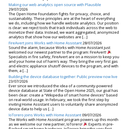
Making our web analytics open source with Plausible
29/07/2026
The Open Home Foundation fights for privacy, choice, and
sustainability. These principles are at the heart of everything
we do, including how we handle website analytics. Our position
is clear: we reject tools that track individuals across the web to
monetize their data. Instead, we want aggregated, anonymized
analytics that show how our websites are […]
FireAvert joins Works with Home Assistant
28/07/2026
Sound the alarm, because Works with Home Assistant just
welcomed our newest partner to the program: FireAvert!
Specialists in fire safety, FireAvert are on a mission to keep you
and your home out of harm’s way. They bring the very first gas
and electric appliance shutoff devices to the program, and with
them, a […]
Building the device database together: Public preview now live
23/07/2026
Ever since we introduced the idea of a community-powered
device database at State of the Open Home 2025, our goal has
been clear: create a “Wikipedia of smart home devices” based
on real-world usage. In February, we took the first step by
inviting Home Assistant users to voluntarily share anonymized
device data to help us […]
IoTorero joins Works with Home Assistant
09/07/2026
The Works with Home Assistant program powers up this month
as we welcome our new partner, IoTorero!
Experts in pre-
flashed smart home hardware, IoTorero bring the very first