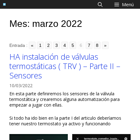
Saltar
Menú
al
contenido
Mes:
marzo 2022
Entrada :
«
1
2
3
4
5
6
7
8
»
HA instalación de válvulas
termostáticas ( TRV ) – Parte II –
Sensores
10/03/2022
En esta parte definiremos los sensores de la válvula
termostática y crearemos alguna automatización para
empezar a jugar con ellas.
Si todo ha ido bien en la parte I del articulo deberíamos
tener nuestro termostato ya activo y funcionando