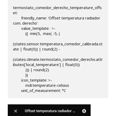
termostato_comedor_derecho_temperature_offs
et:

        friendly_name: 'Offset temperatura radiador 
com. derecho'

        value_template:  >-

            {{  min(5,  max( -5, (

(states.sensor.temperatura_comedor_calibrada.st
ate | float(0)) | round(2) -

(states.climate.termostato_comedor_derecho.attr
ibutes['local_temperature'] | float(0)) 

            ))) | round(2)

            }}

        icon_template: >-

            mdi:temperature-celsius        

        unit_of_measurement: °C