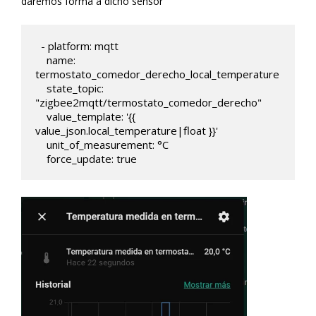
daremos forma a dicho sensor
  - platform: mqtt

    name: 
termostato_comedor_derecho_local_temperature

    state_topic: 
"zigbee2mqtt/termostato_comedor_derecho"

    value_template: '{{ 
value_json.local_temperature|float }}'    

    unit_of_measurement: °C

    force_update: true