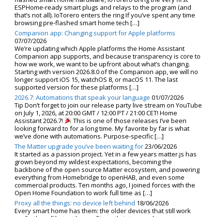
ESPHome-ready smart plugs and relays to the program (and
that’s not all). IoTorero enters the ring If you’ve spent any time
browsing pre-flashed smart home tech […]
Companion app: Changing support for Apple platforms
07/07/2026
We’re updating which Apple platforms the Home Assistant
Companion app supports, and because transparency is core to
how we work, we want to be upfront about what’s changing.
Starting with version 2026.8.0 of the Companion app, we will no
longer support iOS 15, watchOS 8, or macOS 11. The last
supported version for these platforms […]
2026.7: Automations that speak your language
01/07/2026
Tip Don’t forget to join our release party live stream on YouTube
on July 1, 2026, at 20:00 GMT / 12:00 PT / 21:00 CET! Home
Assistant 2026.7!
This is one of those releases I’ve been
looking forward to for a long time. My favorite by far is what
we’ve done with automations. Purpose-specific […]
The Matter upgrade you’ve been waiting for
23/06/2026
It started as a passion project. Yet in a few years matter.js has
grown beyond my wildest expectations, becoming the
backbone of the open source Matter ecosystem, and powering
everything from Homebridge to openHAB, and even some
commercial products. Ten months ago, I joined forces with the
Open Home Foundation to work full time as […]
Proxy all the things: no device left behind
18/06/2026
Every smart home has them: the older devices that still work