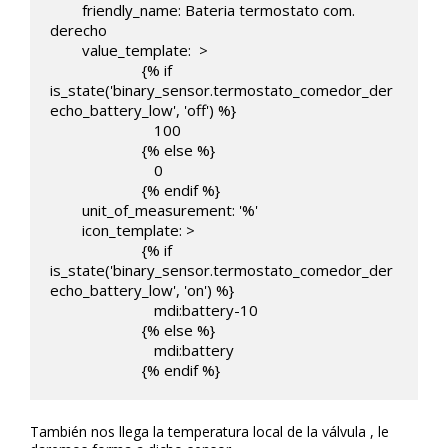
        friendly_name: Bateria termostato com. 
derecho

        value_template:  >

                       {% if 
is_state('binary_sensor.termostato_comedor_der
echo_battery_low', 'off') %}

                          100

                       {% else %}

                          0

                       {% endif %}        

        unit_of_measurement: '%'

        icon_template: >

                       {% if 
is_state('binary_sensor.termostato_comedor_der
echo_battery_low', 'on') %}

                          mdi:battery-10

                       {% else %}

                          mdi:battery

                       {% endif %}
También nos llega la temperatura local de la válvula , le