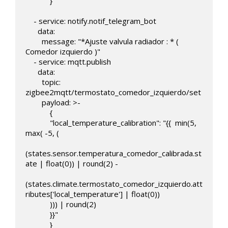
            }

    - service: notify.notif_telegram_bot

      data:

        message: "*Ajuste valvula radiador : * ( 
Comedor izquierdo )"                  

    - service: mqtt.publish

      data:

        topic: 
zigbee2mqtt/termostato_comedor_izquierdo/set   

        payload: >-

            { 

            "local_temperature_calibration": "{{  min(5,  
max( -5, (

(states.sensor.temperatura_comedor_calibrada.st
ate | float(0)) | round(2) -

(states.climate.termostato_comedor_izquierdo.att
ributes['local_temperature'] | float(0)) 

            ))) | round(2)

            }}"

            }
