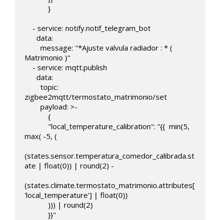
            }

    - service: notify.notif_telegram_bot

      data:

        message: "*Ajuste valvula radiador : * ( 
Matrimonio )"                  

    - service: mqtt.publish

      data:

        topic: 
zigbee2mqtt/termostato_matrimonio/set   

        payload: >-

            { 

            "local_temperature_calibration": "{{  min(5,  
max( -5, (

(states.sensor.temperatura_comedor_calibrada.st
ate | float(0)) | round(2) -

(states.climate.termostato_matrimonio.attributes[
'local_temperature'] | float(0)) 

            ))) | round(2)

            }}"
