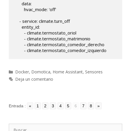
      data:

        hvac_mode: 'off'

    - service: climate.turn_off

      entity_id: 

        - climate.termostato_oriol

        - climate.termostato_matrimonio

        - climate.termostato_comedor_derecho

Categorías
Docker
,
Domotica
,
Home Assistant
,
Sensores
Deja un comentario
Entrada :
«
1
2
3
4
5
6
7
8
»
Buscar: