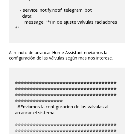
    - service: notify.notif_telegram_bot

      data:

        message: "*Fin de ajuste valvulas radiadores 
*"

Al minuto de arrancar Home Assistant enviamos la
configuración de las válvulas según mas nos interese.
##################################
##################################
##################################
################

  #Enviamos la configuracion de las valvulas al 
arrancar el sistema

##################################
##################################