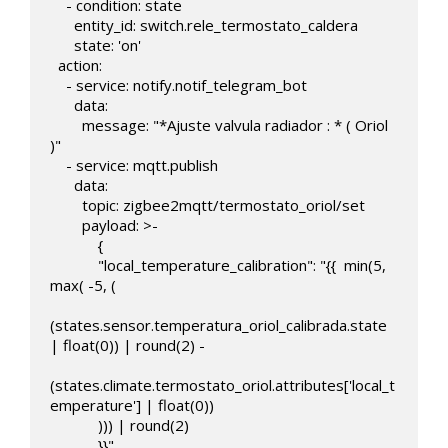
    - condition: state

      entity_id: switch.rele_termostato_caldera

      state: 'on'      

  action:   

    - service: notify.notif_telegram_bot

      data:

        message: "*Ajuste valvula radiador : * ( Oriol 
)"          

    - service: mqtt.publish

      data:

        topic: zigbee2mqtt/termostato_oriol/set   

        payload: >-

            { 

            "local_temperature_calibration": "{{  min(5,  
max( -5, (

(states.sensor.temperatura_oriol_calibrada.state 
| float(0)) | round(2) -

(states.climate.termostato_oriol.attributes['local_t
emperature'] | float(0)) 

            ))) | round(2)

            }}"
