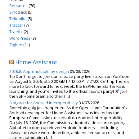
Sensores
(70)
Sinotrack
(5)
Teltonika
(5)
Traccar
(7)
Traefik
(2)
WordPress
(3)
Zigbee
(11)
Home Assistant
2026.8: Approachable by design
05/08/2026
Tip Don’t forget to join our release party live stream on YouTube
on August 5, 2026, at 20:00 GMT / 12:00 PT / 21:00 CET! Tip There’s
more to look forward to next week: the ESPHome Starter Kit is
launching, and you’re invited to the official launch party!
Join
the ESPHome team and their […]
A big win for Android interoperability
31/07/2026
Something big just happened. As the Open Home Foundation’s
Android developer for Home Assistant, I was invited by the
European Commission to consult on Android interoperability.
On July 16, 2026, the Commission adopted a decision requiring
Alphabet to open up eleven Android features — including
always-on wake word detection, ambient sensor access, and
screen automation […]