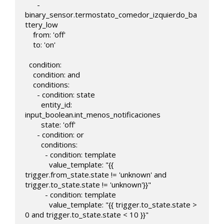
      - 
binary_sensor.termostato_comedor_izquierdo_ba
ttery_low

    from: 'off'    

    to: 'on'

  condition:

    condition: and

    conditions:

      - condition: state

        entity_id: 
input_boolean.int_menos_notificaciones

        state: 'off'  

      - condition: or

        conditions:

          - condition: template

            value_template: "{{ 
trigger.from_state.state != 'unknown' and 
trigger.to_state.state != 'unknown'}}"

          - condition: template

            value_template: "{{ trigger.to_state.state > 
0 and trigger.to_state.state < 10 }}"
