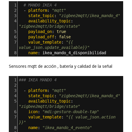
1
# MANDO IKEA 4
2
  - 
platform
: 
"mqtt"
3
    state_topic
: 
"zigbee2mqtt/ikea_mando_4"
4
    availability_topic
: 
"zigbee2mqtt/bridge/state"
5
    payload_on
: 
true
6
    payload_off
: 
false
7
    value_template
: 
"{{ 
value_json.update_available}}"
8
    name
: 
ikea_mando_4_disponibilidad
Sensores mqtt de acción , batería y calidad de la señal
1
### IKEA MANDO 4
2
3
  - 
platform
: 
"mqtt"
4
    state_topic
: 
"zigbee2mqtt/ikea_mando_4"
5
    availability_topic
: 
"zigbee2mqtt/bridge/state"
6
    icon
: 
"mdi:gesture-double-tap"
7
    value_template
: 
"{{ value_json.action 
}}"
8
    name
: 
"ikea_mando_4_evento"