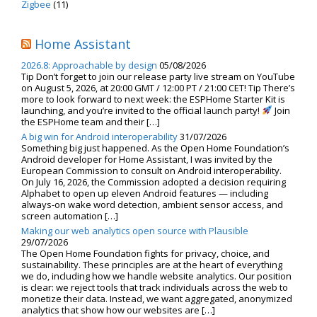
Zigbee
(11)
Home Assistant
2026.8: Approachable by design
05/08/2026
Tip Don’t forget to join our release party live stream on YouTube
on August 5, 2026, at 20:00 GMT / 12:00 PT / 21:00 CET! Tip There’s
more to look forward to next week: the ESPHome Starter Kit is
launching, and you’re invited to the official launch party!
Join
the ESPHome team and their […]
A big win for Android interoperability
31/07/2026
Something big just happened. As the Open Home Foundation’s
Android developer for Home Assistant, I was invited by the
European Commission to consult on Android interoperability.
On July 16, 2026, the Commission adopted a decision requiring
Alphabet to open up eleven Android features — including
always-on wake word detection, ambient sensor access, and
screen automation […]
Making our web analytics open source with Plausible
29/07/2026
The Open Home Foundation fights for privacy, choice, and
sustainability. These principles are at the heart of everything
we do, including how we handle website analytics. Our position
is clear: we reject tools that track individuals across the web to
monetize their data. Instead, we want aggregated, anonymized
analytics that show how our websites are […]