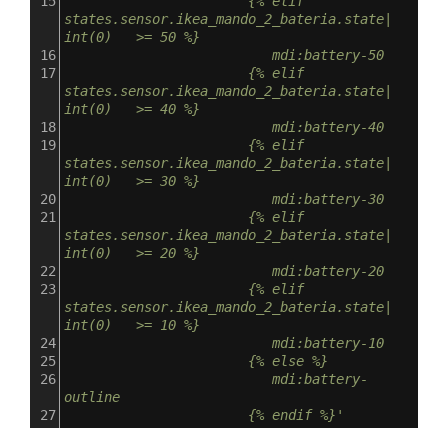
15
                       {% elif 
states.sensor.ikea_mando_2_bateria.state| 
int(0)   >= 50 %}
16
                          mdi:battery-50
17
                       {% elif 
states.sensor.ikea_mando_2_bateria.state| 
int(0)   >= 40 %}
18
                          mdi:battery-40
19
                       {% elif 
states.sensor.ikea_mando_2_bateria.state| 
int(0)   >= 30 %}
20
                          mdi:battery-30
21
                       {% elif 
states.sensor.ikea_mando_2_bateria.state| 
int(0)   >= 20 %}
22
                          mdi:battery-20
23
                       {% elif 
states.sensor.ikea_mando_2_bateria.state| 
int(0)   >= 10 %}
24
                          mdi:battery-10
25
                       {% else %}
26
                          mdi:battery-
outline
27
                       {% endif %}'