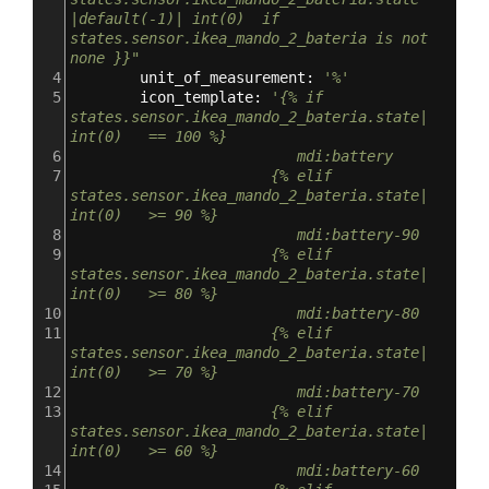
|default(-1)| int(0)  if 
states.sensor.ikea_mando_2_bateria is not 
none }}"
4
        unit_of_measurement: 
'%'
5
        icon_template: 
'{% if 
states.sensor.ikea_mando_2_bateria.state| 
int(0)   == 100 %}
6
                          mdi:battery
7
                       {% elif 
states.sensor.ikea_mando_2_bateria.state| 
int(0)   >= 90 %}
8
                          mdi:battery-90
9
                       {% elif 
states.sensor.ikea_mando_2_bateria.state| 
int(0)   >= 80 %}
10
                          mdi:battery-80
11
                       {% elif 
states.sensor.ikea_mando_2_bateria.state| 
int(0)   >= 70 %}
12
                          mdi:battery-70
13
                       {% elif 
states.sensor.ikea_mando_2_bateria.state| 
int(0)   >= 60 %}
14
                          mdi:battery-60