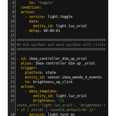
6
      to
: 
"toggle"
7
  condition
:
8
  action
:
9
    - 
service
: 
light.toggle
10
      data
:
11
        entity_id
: 
light.luz_oriol
12
    - 
delay
: 
00
:
00
:
01  
13
14
###########################################
15
## Dim up/down and warm up/down with clicks
16
###########################################
17
18
- 
id
: 
ikea_controller_dim_up_oriol
19
  alias
: 
Ikea controller dim up _oriol
20
  trigger
:
21
    platform
: 
state
22
    entity_id
: 
sensor.ikea_mando_4_evento
23
    to
: 
brightness_up_click
24
  action
:
25
    - 
data_template
:
26
        entity_id
: 
light.luz_oriol
27
        brightness
: 
"{{ 
state_attr('light.luz_oriol', 'brightness') 
+ 15 | int(0) | round(0,default=0) }}"
28
      service
: 
light.turn_on