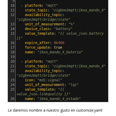
9
10
  - 
platform
: 
"mqtt"
11
    state_topic
: 
"zigbee2mqtt/ikea_mando_4"
12
    availability_topic
: 
"zigbee2mqtt/bridge/state"
13
    unit_of_measurement
: 
"%"
14
    device_class
: 
"battery"
15
    value_template
: 
"{{ value_json.battery 
}}"
16
    expire_after
: 
86400
17
    force_update
: 
true
18
    name
: 
"ikea_mando_4_bateria"
19
20
  - 
platform
: 
"mqtt"
21
    state_topic
: 
"zigbee2mqtt/ikea_mando_4"
22
    availability_topic
: 
"zigbee2mqtt/bridge/state"
23
    icon
: 
"mdi:signal"
24
    unit_of_measurement
: 
"lqi"
25
    value_template
: 
"{{ 
value_json.linkquality }}"
26
    name
: 
"ikea_mando_4_estado"
Le daremos nombre a nuestro gusto en customize.yaml