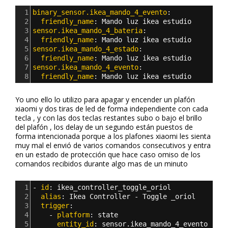
1
binary_sensor.ikea_mando_4_evento
:
2
  friendly_name
: 
Mando luz ikea estudio 
3
sensor.ikea_mando_4_bateria
:
4
  friendly_name
: 
Mando luz ikea estudio
5
sensor.ikea_mando_4_estado
:
6
  friendly_name
: 
Mando luz ikea estudio  
7
sensor.ikea_mando_4_evento
:
8
  friendly_name
: 
Mando luz ikea estudio  
Yo uno ello lo utilizo para apagar y encender un plafón
xiaomi y dos tiras de led de forma independiente con cada
tecla , y con las dos teclas restantes subo o bajo el brillo
del plafón , los delay de un segundo están puestos de
forma intencionada porque a los plafones xiaomi les sienta
muy mal el envió de varios comandos consecutivos y entra
en un estado de protección que hace caso omiso de los
comandos recibidos durante algo mas de un minuto
1
- 
id
: 
ikea_controller_toggle_oriol
2
  alias
: 
Ikea Controller - Toggle _oriol
3
  trigger
:
4
    - 
platform
: 
state
5
      entity_id
: 
sensor.ikea_mando_4_evento