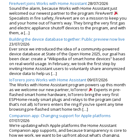
FireAvert joins Works with Home Assistant
28/07/2026
Sound the alarm, because Works with Home Assistant just
welcomed our newest partner to the program: FireAvert!
Specialists in fire safety, FireAvert are on a mission to keep you
and your home out of harm’s way. They bring the very first gas
and electric appliance shutoff devices to the program, and with
them, a […]
Building the device database together: Public preview now live
23/07/2026
Ever since we introduced the idea of a community-powered
device database at State of the Open Home 2025, our goal has
been clear: create a “Wikipedia of smart home devices” based
on real-world usage. In February, we took the first step by
inviting Home Assistant users to voluntarily share anonymized
device data to help us […]
IoTorero joins Works with Home Assistant
09/07/2026
The Works with Home Assistant program powers up this month
as we welcome our new partner, IoTorero!
Experts in pre-
flashed smart home hardware, IoTorero bring the very first
ESPHome-ready smart plugs and relays to the program (and
that’s not all). IoTorero enters the ring If you’ve spent any time
browsing pre-flashed smart home tech […]
Companion app: Changing support for Apple platforms
07/07/2026
We’re updating which Apple platforms the Home Assistant
Companion app supports, and because transparency is core to
how we work, we want to be upfront about what’s changing.