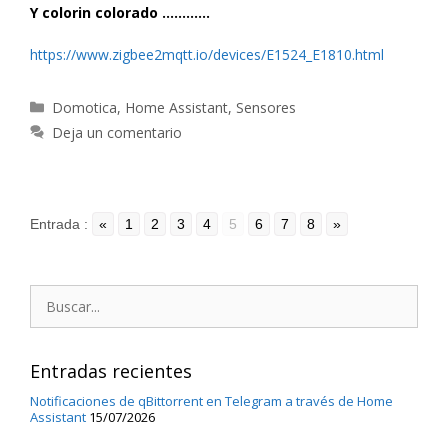
Y colorin colorado …………
https://www.zigbee2mqtt.io/devices/E1524_E1810.html
Categorías
Domotica
,
Home Assistant
,
Sensores
Deja un comentario
Entrada :
«
1
2
3
4
5
6
7
8
»
Buscar:
Entradas recientes
Notificaciones de qBittorrent en Telegram a través de Home
Assistant
15/07/2026