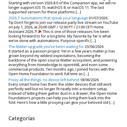
Starting with version 2026.8.0 of the Companion app, we will no
longer support iOS 15, watchOS 8, or macOS 11. The last
supported version for these platforms […]
2026.7: Automations that speak your language
01/07/2026
Tip Don’t forget to join our release party live stream on YouTube
on July 1, 2026, at 20:00 GMT / 12:00 PT / 21:00 CET! Home
Assistant 2026.7!
This is one of those releases I’ve been
looking forward to for a long time. My favorite by far is what
we’ve done with automations. Purpose-specific […]
The Matter upgrade you’ve been waiting for
23/06/2026
It started as a passion project. Yet in a few years matter.js has
grown beyond my wildest expectations, becoming the
backbone of the open source Matter ecosystem, and powering
everything from Homebridge to openHAB, and even some
commercial products. Ten months ago, I joined forces with the
Open Home Foundation to work full time as […]
Proxy all the things: no device left behind
18/06/2026
Every smart home has them: the older devices that still work
perfectly well but no longer fit neatly into a modern setup.
Instead of letting them gather dust in a drawer, the Open Home
Foundation’s projects can help you bring them back into the
fold. Here’s how a little proxying can give your beloved old […]
Categorías