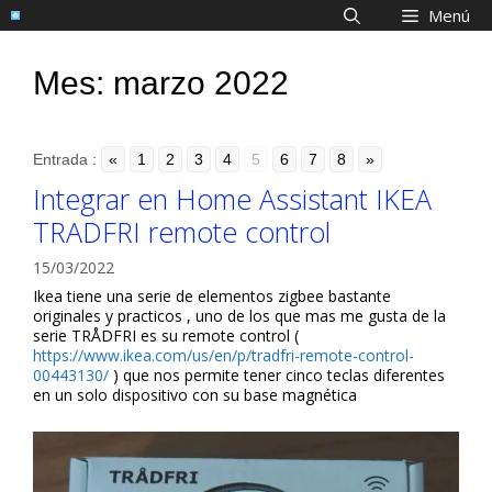
Saltar
Menú
al
contenido
Mes:
marzo 2022
Entrada :
«
1
2
3
4
5
6
7
8
»
Integrar en Home Assistant IKEA
TRADFRI remote control
15/03/2022
Ikea tiene una serie de elementos zigbee bastante
originales y practicos , uno de los que mas me gusta de la
serie TRÅDFRI es su remote control (
https://www.ikea.com/us/en/p/tradfri-remote-control-
00443130/
) que nos permite tener cinco teclas diferentes
en un solo dispositivo con su base magnética