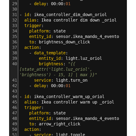
29
    - 
delay
: 
00
:
00
:
01
30
31
- 
id
: 
ikea_controller_dim_down_oriol
32
  alias
: 
Ikea controller dim down _oriol
33
  trigger
:
34
    platform
: 
state
35
    entity_id
: 
sensor.ikea_mando_4_evento
36
    to
: 
brightness_down_click
37
  action
:
38
    - 
data_template
:
39
        entity_id
: 
light.luz_oriol
40
        brightness
: 
"{{ 
[state_attr('light.luz_oriol', 
'brightness') - 15, 1] | max }}"
41
      service
: 
light.turn_on
42
    - 
delay
: 
00
:
00
:
01
43
44
- 
id
: 
ikea_controller_warm_up_oriol
45
  alias
: 
Ikea controller warm up _oriol
46
  trigger
:
47
    platform
: 
state
48
    entity_id
: 
sensor.ikea_mando_4_evento
49
    to
: 
arrow_right_click
50
  action
:
51
    - 
service
: 
light.toggle