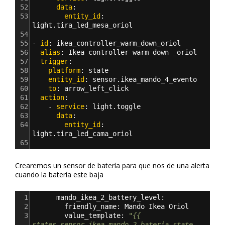
52
      data
:
53
        entity_id
: 
light.tira_led_mesa_oriol
54
55
- 
id
: 
ikea_controller_warm_down_oriol
56
  alias
: 
Ikea controller warm down _oriol
57
  trigger
:
58
    platform
: 
state
59
    entity_id
: 
sensor.ikea_mando_4_evento
60
    to
: 
arrow_left_click
61
  action
:
62
    - 
service
: 
light.toggle
63
      data
:
64
        entity_id
: 
light.tira_led_cama_oriol    
65
Crearemos un sensor de batería para que nos de una alerta
cuando la batería este baja
1
      mando_ikea_2_battery_level:
2
        friendly_name: Mando Ikea Oriol
3
        value_template: 
"{{ 
states.sensor.ikea_mando_2_bateria.state 