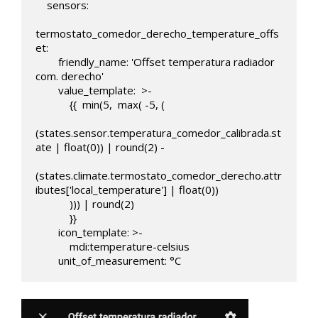
    sensors:

termostato_comedor_derecho_temperature_offs
et:

        friendly_name: 'Offset temperatura radiador 
com. derecho'

        value_template:  >-

            {{  min(5,  max( -5, (

(states.sensor.temperatura_comedor_calibrada.st
ate | float(0)) | round(2) -

(states.climate.termostato_comedor_derecho.attr
ibutes['local_temperature'] | float(0)) 

            ))) | round(2)

            }}

        icon_template: >-

            mdi:temperature-celsius        

        unit_of_measurement: °C