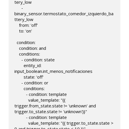
tery_low

      - 
binary_sensor.termostato_comedor_izquierdo_ba
ttery_low

    from: 'off'    

    to: 'on'

  condition:

    condition: and

    conditions:

      - condition: state

        entity_id: 
input_boolean.int_menos_notificaciones

        state: 'off'  

      - condition: or

        conditions:

          - condition: template

            value_template: "{{ 
trigger.from_state.state != 'unknown' and 
trigger.to_state.state != 'unknown'}}"

          - condition: template

            value_template: "{{ trigger.to_state.state > 
0 and trigger.to_state.state < 10 }}"
