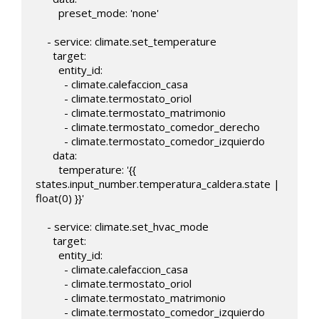
        preset_mode: 'none'

    - service: climate.set_temperature

      target:

        entity_id: 

          - climate.calefaccion_casa

          - climate.termostato_oriol

          - climate.termostato_matrimonio

          - climate.termostato_comedor_derecho

          - climate.termostato_comedor_izquierdo

      data:

        temperature: '{{ 
states.input_number.temperatura_caldera.state | 
float(0) }}'

    - service: climate.set_hvac_mode

      target:

        entity_id: 

          - climate.calefaccion_casa

          - climate.termostato_oriol

          - climate.termostato_matrimonio

          - climate.termostato_comedor_izquierdo
