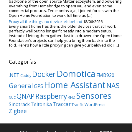
backbone of the open source Matter ecosystem, and powering
everything from Homebridge to openHAB, and even some
commercial products. Ten months ago, I joined forces with the
Open Home Foundation to work full time as […]
Proxy all the things: no device left behind
18/06/2026
Every smart home has them: the older devices that still work
perfectly well but no longer fit neatly into a modern setup.
Instead of letting them gather dust in a drawer, the Open Home
Foundation’s projects can help you bring them back into the
fold. Here’s how a little proxying can give your beloved old […]
Categorías
Domotica
Docker
.NET
FMB920
Caddy
Home Assistant
NAS
General
GPS
Sensores
QNAP
Raspberry
RFID
NUC
Traccar
Sinotrack
Teltonika
WordPress
Traefik
Zigbee