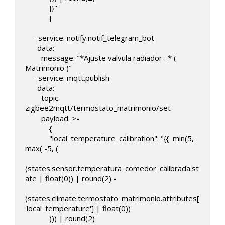
            }}"

            }

    - service: notify.notif_telegram_bot

      data:

        message: "*Ajuste valvula radiador : * ( 
Matrimonio )"                  

    - service: mqtt.publish

      data:

        topic: 
zigbee2mqtt/termostato_matrimonio/set   

        payload: >-

            { 

            "local_temperature_calibration": "{{  min(5,  
max( -5, (

(states.sensor.temperatura_comedor_calibrada.st
ate | float(0)) | round(2) -

(states.climate.termostato_matrimonio.attributes[
'local_temperature'] | float(0)) 

            ))) | round(2)
