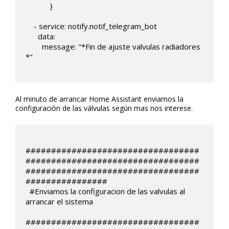
            }

    - service: notify.notif_telegram_bot

      data:

        message: "*Fin de ajuste valvulas radiadores 
*"

Al minuto de arrancar Home Assistant enviamos la
configuración de las válvulas según mas nos interese.
##################################
##################################
##################################
################

  #Enviamos la configuracion de las valvulas al 
arrancar el sistema

##################################