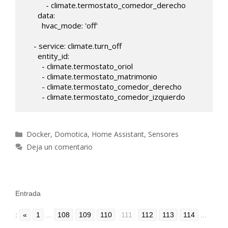
          - climate.termostato_comedor_derecho

      data:

        hvac_mode: 'off'

    - service: climate.turn_off

      entity_id: 

        - climate.termostato_oriol

        - climate.termostato_matrimonio

        - climate.termostato_comedor_derecho

Categorías
Docker
,
Domotica
,
Home Assistant
,
Sensores
Deja un comentario
Entrada
:
«
1
...
108
109
110
111
112
113
114
...