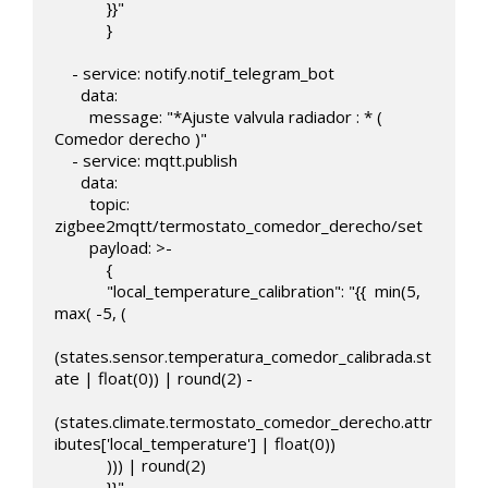
            }}"

            }

    - service: notify.notif_telegram_bot

      data:

        message: "*Ajuste valvula radiador : * ( 
Comedor derecho )"                  

    - service: mqtt.publish

      data:

        topic: 
zigbee2mqtt/termostato_comedor_derecho/set   

        payload: >-

            { 

            "local_temperature_calibration": "{{  min(5,  
max( -5, (

(states.sensor.temperatura_comedor_calibrada.st
ate | float(0)) | round(2) -

(states.climate.termostato_comedor_derecho.attr
ibutes['local_temperature'] | float(0)) 

            ))) | round(2)

            }}"
