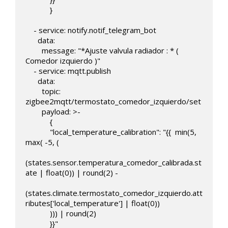
            }

    - service: notify.notif_telegram_bot

      data:

        message: "*Ajuste valvula radiador : * ( 
Comedor izquierdo )"                  

    - service: mqtt.publish

      data:

        topic: 
zigbee2mqtt/termostato_comedor_izquierdo/set   

        payload: >-

            { 

            "local_temperature_calibration": "{{  min(5,  
max( -5, (

(states.sensor.temperatura_comedor_calibrada.st
ate | float(0)) | round(2) -

(states.climate.termostato_comedor_izquierdo.att
ributes['local_temperature'] | float(0)) 

            ))) | round(2)

            }}"
