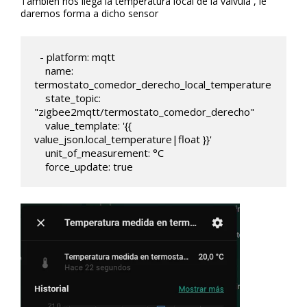
También nos llega la temperatura local de la válvula , le
daremos forma a dicho sensor
  - platform: mqtt

    name: 
termostato_comedor_derecho_local_temperature

    state_topic: 
"zigbee2mqtt/termostato_comedor_derecho"

    value_template: '{{ 
value_json.local_temperature|float }}'    

    unit_of_measurement: °C

    force_update: true