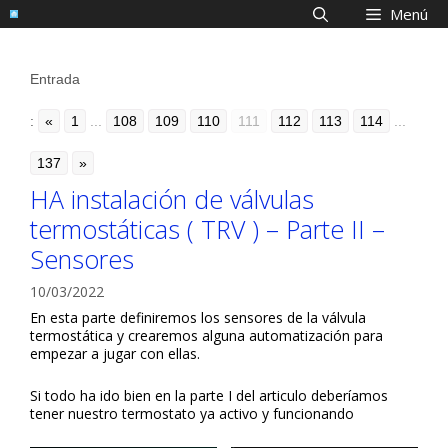
Saltar
Menú
al
contenido
Entrada
:
«
1
...
108
109
110
111
112
113
114
...
137
»
HA instalación de válvulas
termostáticas ( TRV ) – Parte II –
Sensores
10/03/2022
En esta parte definiremos los sensores de la válvula
termostática y crearemos alguna automatización para
empezar a jugar con ellas.
Si todo ha ido bien en la parte I del articulo deberíamos
tener nuestro termostato ya activo y funcionando