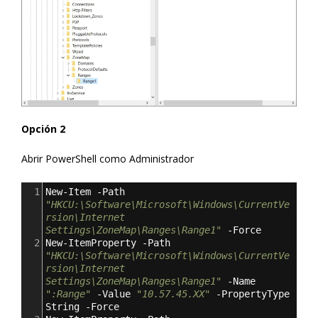
Opción 2
Abrir PowerShell como Administrador
1
New-Item -Path 
"HKCU:\Software\Microsoft\Windows\CurrentVe
rsion\Internet 
Settings\ZoneMap\Ranges\Range1"
 -Force
2
New-ItemProperty -Path 
"HKCU:\Software\Microsoft\Windows\CurrentVe
rsion\Internet 
Settings\ZoneMap\Ranges\Range1"
 -Name 
":Range"
 -Value 
"10.57.45.XX"
 -PropertyType 
String -Force