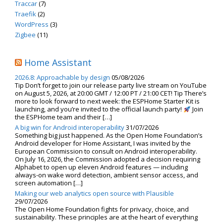
Traccar
(7)
Traefik
(2)
WordPress
(3)
Zigbee
(11)
Home Assistant
2026.8: Approachable by design
05/08/2026
Tip Don’t forget to join our release party live stream on YouTube
on August 5, 2026, at 20:00 GMT / 12:00 PT / 21:00 CET! Tip There’s
more to look forward to next week: the ESPHome Starter Kit is
launching, and you’re invited to the official launch party!
Join
the ESPHome team and their […]
A big win for Android interoperability
31/07/2026
Something big just happened. As the Open Home Foundation’s
Android developer for Home Assistant, I was invited by the
European Commission to consult on Android interoperability.
On July 16, 2026, the Commission adopted a decision requiring
Alphabet to open up eleven Android features — including
always-on wake word detection, ambient sensor access, and
screen automation […]
Making our web analytics open source with Plausible
29/07/2026
The Open Home Foundation fights for privacy, choice, and
sustainability. These principles are at the heart of everything