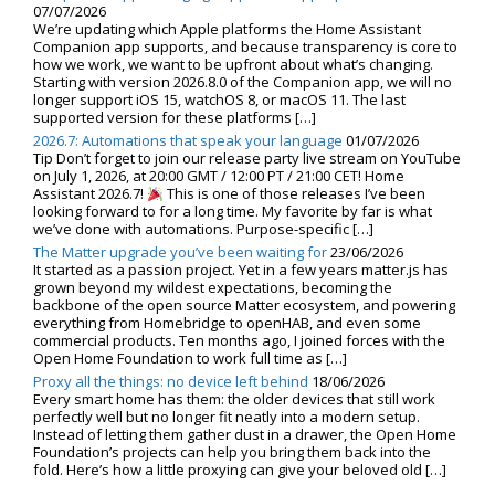
07/07/2026
We’re updating which Apple platforms the Home Assistant
Companion app supports, and because transparency is core to
how we work, we want to be upfront about what’s changing.
Starting with version 2026.8.0 of the Companion app, we will no
longer support iOS 15, watchOS 8, or macOS 11. The last
supported version for these platforms […]
2026.7: Automations that speak your language
01/07/2026
Tip Don’t forget to join our release party live stream on YouTube
on July 1, 2026, at 20:00 GMT / 12:00 PT / 21:00 CET! Home
Assistant 2026.7!
This is one of those releases I’ve been
looking forward to for a long time. My favorite by far is what
we’ve done with automations. Purpose-specific […]
The Matter upgrade you’ve been waiting for
23/06/2026
It started as a passion project. Yet in a few years matter.js has
grown beyond my wildest expectations, becoming the
backbone of the open source Matter ecosystem, and powering
everything from Homebridge to openHAB, and even some
commercial products. Ten months ago, I joined forces with the
Open Home Foundation to work full time as […]
Proxy all the things: no device left behind
18/06/2026
Every smart home has them: the older devices that still work
perfectly well but no longer fit neatly into a modern setup.
Instead of letting them gather dust in a drawer, the Open Home
Foundation’s projects can help you bring them back into the
fold. Here’s how a little proxying can give your beloved old […]