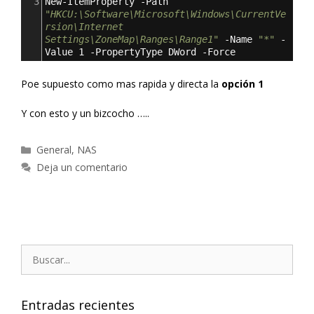
3
New-ItemProperty -Path 
"HKCU:\Software\Microsoft\Windows\CurrentVe
rsion\Internet 
Settings\ZoneMap\Ranges\Range1"
 -Name 
"*"
 -
Value 1 -PropertyType DWord -Force
Poe supuesto como mas rapida y directa la
opción 1
Y con esto y un bizcocho …..
Categorías
General
,
NAS
Deja un comentario
Buscar:
Entradas recientes