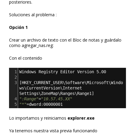
posteriores.
Soluciones al problema :
Opción 1
Crear un archivo de texto con el Bloc de notas y guárdalo
como agregar_nas.reg:
Con el contenido
1
Windows Registry Editor Version 5.00
2
3
[
HKEY_CURRENT_USER\Software\Microsoft\Windo
ws\CurrentVersion\Internet 
Settings\ZoneMap\Ranges\Range1
]
4
":Range"
=
"10.57.45.XX"
5
"*"
=dword:00000001
Lo importamos y reiniciamos
explorer.exe
Ya tenemos nuestra vista previa funcionando