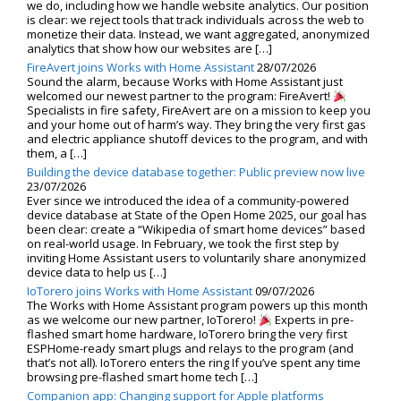
we do, including how we handle website analytics. Our position
is clear: we reject tools that track individuals across the web to
monetize their data. Instead, we want aggregated, anonymized
analytics that show how our websites are […]
FireAvert joins Works with Home Assistant
28/07/2026
Sound the alarm, because Works with Home Assistant just
welcomed our newest partner to the program: FireAvert!
Specialists in fire safety, FireAvert are on a mission to keep you
and your home out of harm’s way. They bring the very first gas
and electric appliance shutoff devices to the program, and with
them, a […]
Building the device database together: Public preview now live
23/07/2026
Ever since we introduced the idea of a community-powered
device database at State of the Open Home 2025, our goal has
been clear: create a “Wikipedia of smart home devices” based
on real-world usage. In February, we took the first step by
inviting Home Assistant users to voluntarily share anonymized
device data to help us […]
IoTorero joins Works with Home Assistant
09/07/2026
The Works with Home Assistant program powers up this month
as we welcome our new partner, IoTorero!
Experts in pre-
flashed smart home hardware, IoTorero bring the very first
ESPHome-ready smart plugs and relays to the program (and
that’s not all). IoTorero enters the ring If you’ve spent any time
browsing pre-flashed smart home tech […]
Companion app: Changing support for Apple platforms